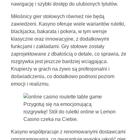
nawigację i szybki dostęp do ulubionych tytułów.
Miłośnicy gier stołowych również nie będą
zawiedzeni. Kasyno oferuje wiele wariantów ruletki,
blackjacka, bakarata i pokera, w tym wersje
klasyczne oraz innowacyjne, z dodatkowymi
funkcjami i zakładami. Gry stołowe zostały
zaprojektowane z dbałością o detale, co sprawia, że
rozgrywka jest jeszcze bardziej wciągająca.
Krupierzy w grach na żywo są profesjonalni i
doświadczeniu, co dodatkowo podnosi poziom
emocji i realizmu.
Przygotuj się na emocjonującą
rozgrywkę! Stół do ruletki online w Lemon
Casino czeka na Ciebie.
Kasyno współpracuje z renomowanymi dostawcami
oprogramowania, co gwarantuje wysoką jakość gier,