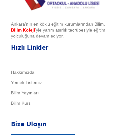
Bilim Koleji
Ankara’nın en köklü eğitim kurumlarından Bilim,
Bilim Koleji
‘yle yarım asırlık tecrübesiyle eğitim
yolculuğuna devam ediyor.
Hızlı Linkler
Hakkımızda
Yemek Listemiz
Bilim Yayınları
Bilim Kurs
Bize Ulaşın