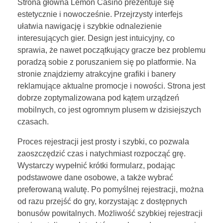
Strona główna Lemon Casino prezentuje się
estetycznie i nowocześnie. Przejrzysty interfejs
ułatwia nawigację i szybkie odnalezienie
interesujących gier. Design jest intuicyjny, co
sprawia, że nawet początkujący gracze bez problemu
poradzą sobie z poruszaniem się po platformie. Na
stronie znajdziemy atrakcyjne grafiki i banery
reklamujące aktualne promocje i nowości. Strona jest
dobrze zoptymalizowana pod kątem urządzeń
mobilnych, co jest ogromnym plusem w dzisiejszych
czasach.
Proces rejestracji jest prosty i szybki, co pozwala
zaoszczędzić czas i natychmiast rozpocząć grę.
Wystarczy wypełnić krótki formularz, podając
podstawowe dane osobowe, a także wybrać
preferowaną walutę. Po pomyślnej rejestracji, można
od razu przejść do gry, korzystając z dostępnych
bonusów powitalnych. Możliwość szybkiej rejestracji