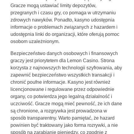
Gracze mogą ustawiać limity depozytów,
przegranych i czasu gry, co pomaga w utrzymaniu
zdrowych nawyków. Ponadto, kasyno udostępnia
informacje o problemach związanych z hazardem i
udostępnia linki do organizacji, które oferują pomoc
osobom uzależnionym.
Bezpieczeństwo danych osobowych i finansowych
graczy jest priorytetem dla Lemon Casino. Strona
korzysta z najnowszych technologii szyfrowania, aby
zapewnić bezpieczeństwo wszystkich transakcji i
chronić poufne informacje. Kasyno jest również
licencjonowane i regulowane przez odpowiednie
organy, co potwierdza jego legalną działalność i
uczciwość. Gracze mogą mieć pewność, że ich dane
są chronione, a rozgrywka jest prowadzona w
sposób transparentny. Warto pamiętać, że hazard
powinien być traktowany jako forma rozrywki, a nie
sposób na zarabianie pieniędzy, co zgodnie z