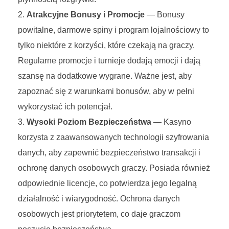
Atrakcyjne Bonusy i Promocje
— Bonusy
powitalne, darmowe spiny i program lojalnościowy to
tylko niektóre z korzyści, które czekają na graczy.
Regularne promocje i turnieje dodają emocji i dają
szansę na dodatkowe wygrane. Ważne jest, aby
zapoznać się z warunkami bonusów, aby w pełni
wykorzystać ich potencjał.
Wysoki Poziom Bezpieczeństwa
— Kasyno
korzysta z zaawansowanych technologii szyfrowania
danych, aby zapewnić bezpieczeństwo transakcji i
ochronę danych osobowych graczy. Posiada również
odpowiednie licencje, co potwierdza jego legalną
działalność i wiarygodność. Ochrona danych
osobowych jest priorytetem, co daje graczom