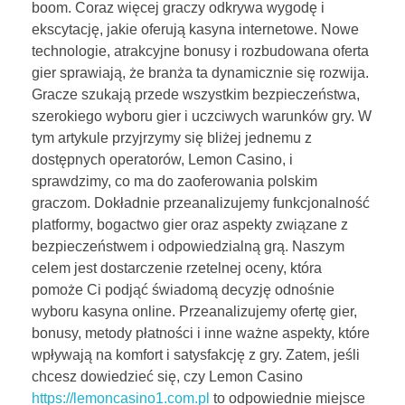
boom. Coraz więcej graczy odkrywa wygodę i
ekscytację, jakie oferują kasyna internetowe. Nowe
technologie, atrakcyjne bonusy i rozbudowana oferta
gier sprawiają, że branża ta dynamicznie się rozwija.
Gracze szukają przede wszystkim bezpieczeństwa,
szerokiego wyboru gier i uczciwych warunków gry. W
tym artykule przyjrzymy się bliżej jednemu z
dostępnych operatorów, Lemon Casino, i
sprawdzimy, co ma do zaoferowania polskim
graczom. Dokładnie przeanalizujemy funkcjonalność
platformy, bogactwo gier oraz aspekty związane z
bezpieczeństwem i odpowiedzialną grą. Naszym
celem jest dostarczenie rzetelnej oceny, która
pomoże Ci podjąć świadomą decyzję odnośnie
wyboru kasyna online. Przeanalizujemy ofertę gier,
bonusy, metody płatności i inne ważne aspekty, które
wpływają na komfort i satysfakcję z gry. Zatem, jeśli
chcesz dowiedzieć się, czy Lemon Casino
https://lemoncasino1.com.pl
to odpowiednie miejsce