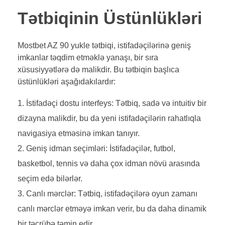
Tətbiqinin Üstünlükləri
Mostbet AZ 90 yukle tətbiqi, istifadəçilərinə geniş
imkanlar təqdim etməklə yanaşı, bir sıra
xüsusiyyətlərə də malikdir. Bu tətbiqin başlıca
üstünlükləri aşağıdakılardır:
İstifadəçi dostu interfeys: Tətbiq, sadə və intuitiv bir
dizayna malikdir, bu da yeni istifadəçilərin rahatlıqla
navigasiya etməsinə imkan tanıyır.
Geniş idman seçimləri: İstifadəçilər, futbol,
basketbol, tennis və daha çox idman növü arasında
seçim edə bilərlər.
Canlı mərclər: Tətbiq, istifadəçilərə oyun zamanı
canlı mərclər etməyə imkan verir, bu da daha dinamik
bir təcrübə təmin edir.