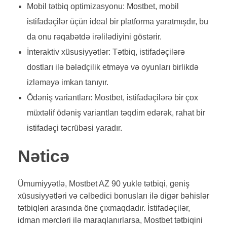
Mobil tətbiq optimizasyonu: Mostbet, mobil
istifadəçilər üçün ideal bir platforma yaratmışdır, bu
da onu rəqabətdə irəlilədiyini göstərir.
İnteraktiv xüsusiyyətlər: Tətbiq, istifadəçilərə
dostları ilə bələdçilik etməyə və oyunları birlikdə
izləməyə imkan tanıyır.
Ödəniş variantları: Mostbet, istifadəçilərə bir çox
müxtəlif ödəniş variantları təqdim edərək, rahat bir
istifadəçi təcrübəsi yaradır.
Nəticə
Ümumiyyətlə, Mostbet AZ 90 yukle tətbiqi, geniş
xüsusiyyətləri və cəlbedici bonusları ilə digər bəhislər
tətbiqləri arasında öne çıxmaqdadır. İstifadəçilər,
idman mərcləri ilə maraqlanırlarsa, Mostbet tətbiqini