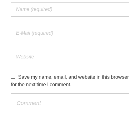
Save my name, email, and website in this browser
for the next time I comment.