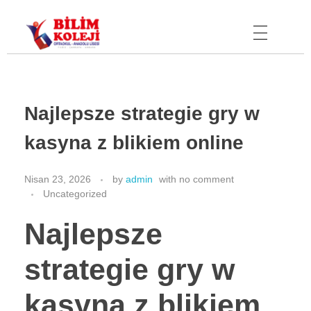
Bilim Koleji
Najlepsze strategie gry w
kasyna z blikiem online
Nisan 23, 2026
by
admin
with
no comment
Uncategorized
Najlepsze
strategie gry w
kasyna z blikiem