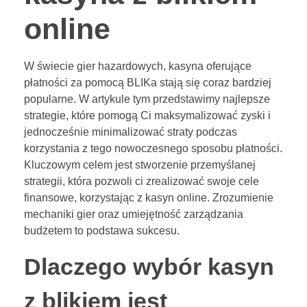
online
W świecie gier hazardowych, kasyna oferujące
płatności za pomocą BLIKa stają się coraz bardziej
popularne. W artykule tym przedstawimy najlepsze
strategie, które pomogą Ci maksymalizować zyski i
jednocześnie minimalizować straty podczas
korzystania z tego nowoczesnego sposobu płatności.
Kluczowym celem jest stworzenie przemyślanej
strategii, która pozwoli ci zrealizować swoje cele
finansowe, korzystając z kasyn online. Zrozumienie
mechaniki gier oraz umiejętność zarządzania
budżetem to podstawa sukcesu.
Dlaczego wybór kasyn
z blikiem jest