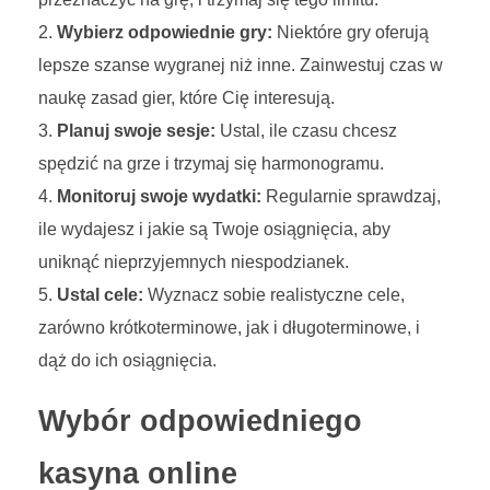
Wybierz odpowiednie gry:
Niektóre gry oferują
lepsze szanse wygranej niż inne. Zainwestuj czas w
naukę zasad gier, które Cię interesują.
Planuj swoje sesje:
Ustal, ile czasu chcesz
spędzić na grze i trzymaj się harmonogramu.
Monitoruj swoje wydatki:
Regularnie sprawdzaj,
ile wydajesz i jakie są Twoje osiągnięcia, aby
uniknąć nieprzyjemnych niespodzianek.
Ustal cele:
Wyznacz sobie realistyczne cele,
zarówno krótkoterminowe, jak i długoterminowe, i
dąż do ich osiągnięcia.
Wybór odpowiedniego
kasyna online