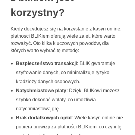
korzystny?
Kiedy decydujesz się na korzystanie z kasyn online,
płatności BLIKiem oferują wiele zalet, które warto
rozważyć. Oto kilka kluczowych powodów, dla
których warto wybrać tę metodę:
Bezpieczeństwo transakcji:
BLIK gwarantuje
szyfrowanie danych, co minimalizuje ryzyko
kradzieży danych osobowych.
Natychmiastowe platy:
Dzięki BLIKowi możesz
szybko dokonać wpłaty, co umożliwia
natychmiastową grę.
Brak dodatkowych opłat:
Wiele kasyn online nie
pobiera prowizji za płatności BLIKiem, co czyni tę