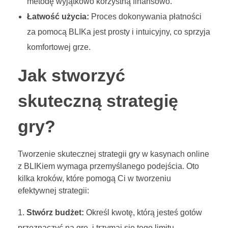
metodę wyjątkowo korzystną finansowo.
Łatwość użycia:
Proces dokonywania płatności
za pomocą BLIKa jest prosty i intuicyjny, co sprzyja
komfortowej grze.
Jak stworzyć
skuteczną strategię
gry?
Tworzenie skutecznej strategii gry w kasynach online
z BLIKiem wymaga przemyślanego podejścia. Oto
kilka kroków, które pomogą Ci w tworzeniu
efektywnej strategii:
Stwórz budżet:
Określ kwotę, którą jesteś gotów
przeznaczyć na grę, i trzymaj się tego limitu.