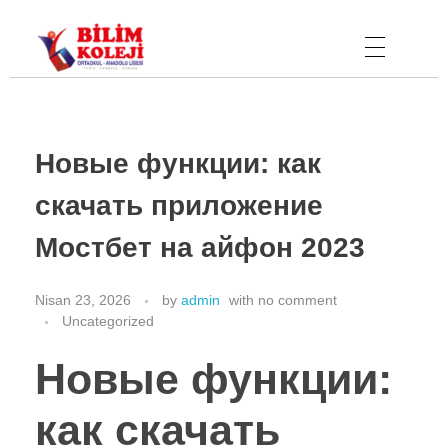
Bilim Koleji
Новые функции: как
скачать приложение
Мостбет на айфон 2023
Nisan 23, 2026
by
admin
with
no comment
Uncategorized
Новые функции:
как скачать