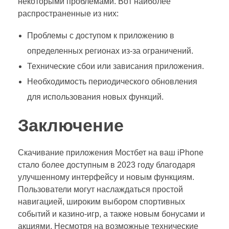
некоторыми проблемами. Вот наиболее
распространенные из них:
Проблемы с доступом к приложению в
определенных регионах из-за ограничений.
Технические сбои или зависания приложения.
Необходимость периодического обновления
для использования новых функций.
Заключение
Скачивание приложения Мостбет на ваш iPhone
стало более доступным в 2023 году благодаря
улучшенному интерфейсу и новым функциям.
Пользователи могут наслаждаться простой
навигацией, широким выбором спортивных
событий и казино-игр, а также новым бонусами и
акциями. Несмотря на возможные технические