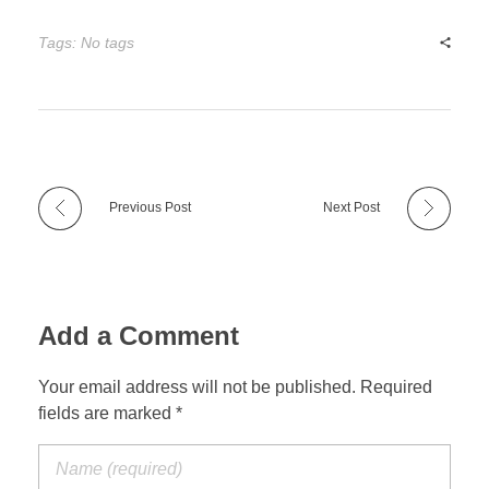
Tags: No tags
Previous Post
Next Post
Add a Comment
Your email address will not be published. Required
fields are marked *