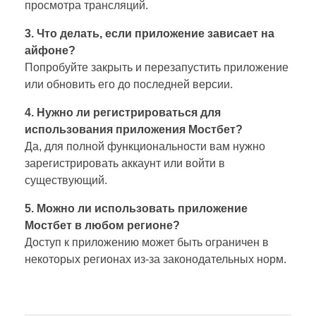
просмотра трансляций.
3. Что делать, если приложение зависает на
айфоне?
Попробуйте закрыть и перезапустить приложение
или обновить его до последней версии.
4. Нужно ли регистрироваться для
использования приложения Мостбет?
Да, для полной функциональности вам нужно
зарегистрировать аккаунт или войти в
существующий.
5. Можно ли использовать приложение
Мостбет в любом регионе?
Доступ к приложению может быть ограничен в
некоторых регионах из-за законодательных норм.