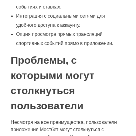
событиях и ставках.
Интеграция с социальными сетями для
удобного доступа к аккаунту.
Опция просмотра прямых трансляций
спортивных событий прямо в приложении.
Проблемы, с
которыми могут
столкнуться
пользователи
Несмотря на все преимущества, пользователи
приложения Мостбет могут столкнуться с