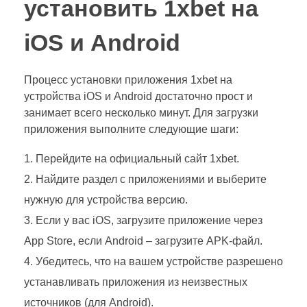
установить 1xbet на
iOS и Android
Процесс установки приложения 1xbet на
устройства iOS и Android достаточно прост и
занимает всего несколько минут. Для загрузки
приложения выполните следующие шаги:
Перейдите на официальный сайт 1xbet.
Найдите раздел с приложениями и выберите
нужную для устройства версию.
Если у вас iOS, загрузите приложение через
App Store, если Android – загрузите APK-файл.
Убедитесь, что на вашем устройстве разрешено
устанавливать приложения из неизвестных
источников (для Android).