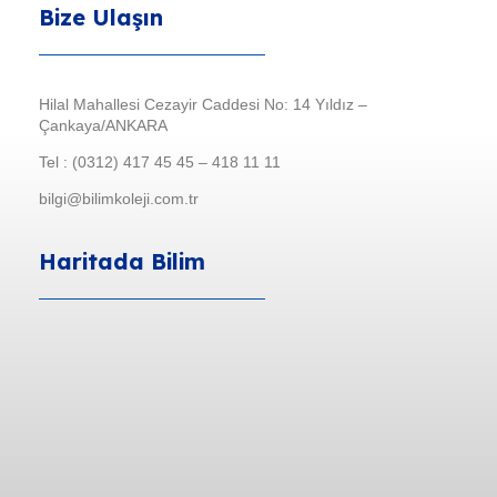
Bize Ulaşın
Hilal Mahallesi Cezayir Caddesi No: 14 Yıldız –
Çankaya/ANKARA
Tel : (0312) 417 45 45 – 418 11 11
bilgi@bilimkoleji.com.tr
Haritada Bilim