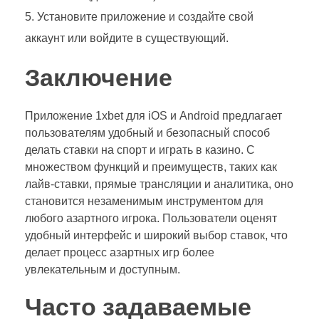
Установите приложение и создайте свой
аккаунт или войдите в существующий.
Заключение
Приложение 1xbet для iOS и Android предлагает
пользователям удобный и безопасный способ
делать ставки на спорт и играть в казино. С
множеством функций и преимуществ, таких как
лайв-ставки, прямые трансляции и аналитика, оно
становится незаменимым инструментом для
любого азартного игрока. Пользователи оценят
удобный интерфейс и широкий выбор ставок, что
делает процесс азартных игр более
увлекательным и доступным.
Часто задаваемые