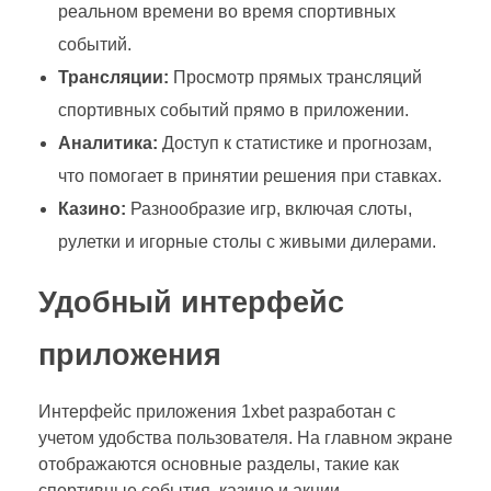
реальном времени во время спортивных
событий.
Трансляции:
Просмотр прямых трансляций
спортивных событий прямо в приложении.
Аналитика:
Доступ к статистике и прогнозам,
что помогает в принятии решения при ставках.
Казино:
Разнообразие игр, включая слоты,
рулетки и игорные столы с живыми дилерами.
Удобный интерфейс
приложения
Интерфейс приложения 1xbet разработан с
учетом удобства пользователя. На главном экране
отображаются основные разделы, такие как
спортивные события, казино и акции.