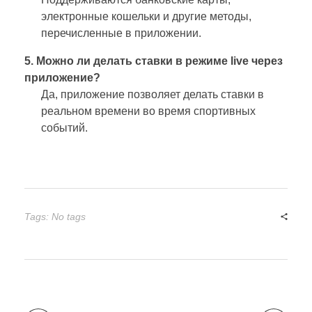
электронные кошельки и другие методы,
перечисленные в приложении.
5. Можно ли делать ставки в режиме live через
приложение?
Да, приложение позволяет делать ставки в
реальном времени во время спортивных
событий.
Tags: No tags