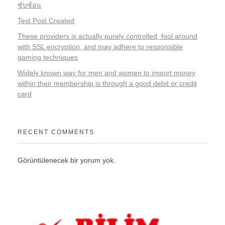
ซับซ้อน
Test Post Created
These providers is actually purely controlled, fool around
with SSL encryption, and may adhere to responsible
gaming techniques
Widely known way for men and women to import money
within their membership is through a good debit or credit
card
RECENT COMMENTS
Görüntülenecek bir yorum yok.