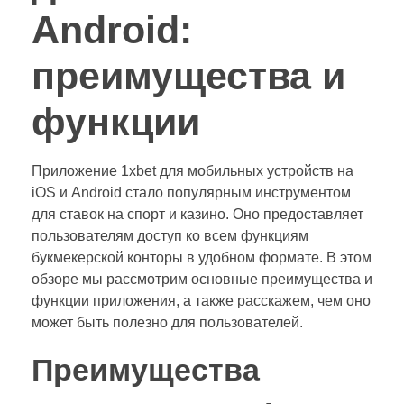
Android:
преимущества и
функции
Приложение 1xbet для мобильных устройств на
iOS и Android стало популярным инструментом
для ставок на спорт и казино. Оно предоставляет
пользователям доступ ко всем функциям
букмекерской конторы в удобном формате. В этом
обзоре мы рассмотрим основные преимущества и
функции приложения, а также расскажем, чем оно
может быть полезно для пользователей.
Преимущества