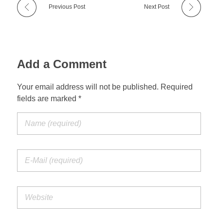
Previous Post
Next Post
Add a Comment
Your email address will not be published. Required
fields are marked *