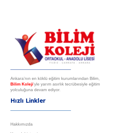
Bilim Koleji
Ankara’nın en köklü eğitim kurumlarından Bilim,
Bilim Koleji
‘yle yarım asırlık tecrübesiyle eğitim
yolculuğuna devam ediyor.
Hızlı Linkler
Hakkımızda