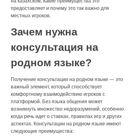
на казахском, какие преимущества это
предоставляет и почему это так важно для
местных игроков.
Зачем нужна
консультация на
родном языке?
Получение консультации на родном языке — это
важный элемент, который способствует
комфортному взаимодействию игроков с
платформой. Без языка общения может
возникнуть множество недоразумений, особенно
когда речь идет о ставках, правилах игр и других
аспектах. Консультации на родном языке имеют
следующие преимущества: