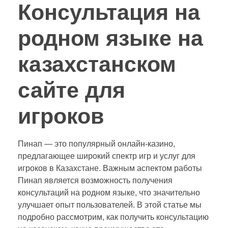
Консультация на
родном языке на
казахстанском
сайте для
игроков
Пинап — это популярный онлайн-казино,
предлагающее широкий спектр игр и услуг для
игроков в Казахстане. Важным аспектом работы
Пинап является возможность получения
консультаций на родном языке, что значительно
улучшает опыт пользователей. В этой статье мы
подробно рассмотрим, как получить консультацию