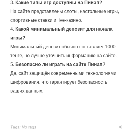
Какие типы игр доступны на Пинап?
На сайте представлены слоты, настольные игры,
спортивные ставки и live-казино.
Какой минимальный депозит для начала
игры?
Минимальный депозит обычно составляет 1000
тенге, но лучше уточнить информацию на сайте.
Безопасно ли играть на сайте Пинап?
Да, сайт защищён современными технологиями
шифрования, что гарантирует безопасность
ваших данных.
Tags: No tags