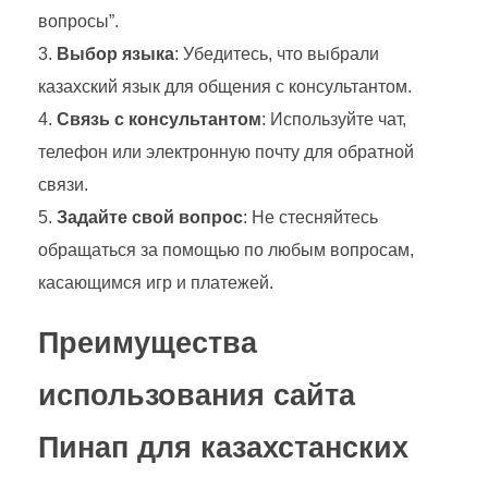
вопросы”.
Выбор языка
: Убедитесь, что выбрали
казахский язык для общения с консультантом.
Связь с консультантом
: Используйте чат,
телефон или электронную почту для обратной
связи.
Задайте свой вопрос
: Не стесняйтесь
обращаться за помощью по любым вопросам,
касающимся игр и платежей.
Преимущества
использования сайта
Пинап для казахстанских