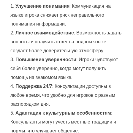
Улучшение понимания
: Коммуникация на
языке игрока снижает риск неправильного
понимания информации.
Личное взаимодействие
: Возможность задать
вопросы и получить ответ на родном языке
создаёт более доверительную атмосферу.
Повышение уверенности
: Игроки чувствуют
себя более уверенно, когда могут получить
помощь на знакомом языке.
Поддержка 24/7
: Консультации доступны в
любое время, что удобно для игроков с разным
распорядком дня.
Адаптация к культурным особенностям
:
Консультанты могут учесть местные традиции и
нормы, что улучшает общение.