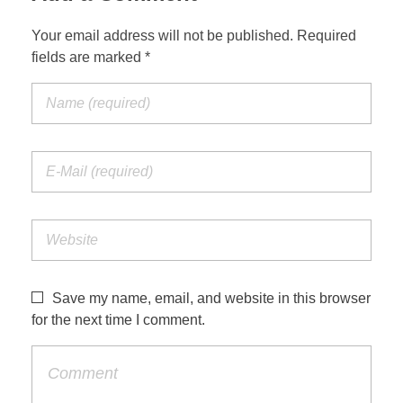
Your email address will not be published. Required
fields are marked *
Save my name, email, and website in this browser
for the next time I comment.