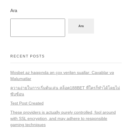
Ara
Ara
RECENT POSTS
Mosbet az haqqında ən çox verilən suallar: Cavablar və
Məlumatlar
ความง่ายในการเริ่มต้นเล่น สล็อต188BET ที่ใครก็ทำได้โดยไม่
ซับซ้อน
Test Post Created
These providers is actually purely controlled, fool around
with SSL encryption, and may adhere to responsible
gaming techniques