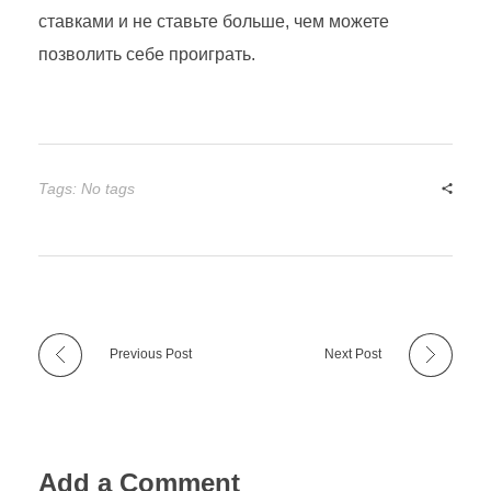
ставками и не ставьте больше, чем можете
позволить себе проиграть.
Tags: No tags
Previous Post
Next Post
Add a Comment