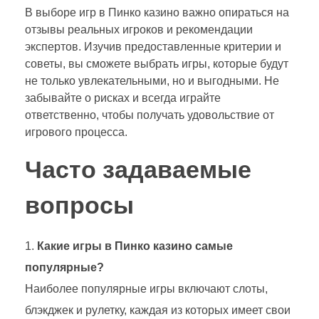
В выборе игр в Пинко казино важно опираться на
отзывы реальных игроков и рекомендации
экспертов. Изучив предоставленные критерии и
советы, вы сможете выбрать игры, которые будут
не только увлекательными, но и выгодными. Не
забывайте о рисках и всегда играйте
ответственно, чтобы получать удовольствие от
игрового процесса.
Часто задаваемые
вопросы
Какие игры в Пинко казино самые
популярные?
Наиболее популярные игры включают слоты,
блэкджек и рулетку, каждая из которых имеет свои