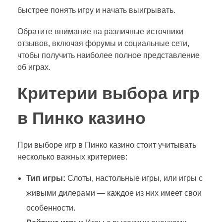
быстрее понять игру и начать выигрывать.
Обратите внимание на различные источники
отзывов, включая форумы и социальные сети,
чтобы получить наиболее полное представление
об играх.
Критерии выбора игр
в Пинко казино
При выборе игр в Пинко казино стоит учитывать
несколько важных критериев:
Тип игры:
Слоты, настольные игры, или игры с
живыми дилерами — каждое из них имеет свои
особенности.