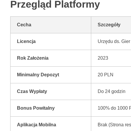
Przegląd Platformy
Cecha
Szczegóły
Licencja
Urzędu ds. Gie
Rok Założenia
2023
Minimalny Depozyt
20 PLN
Czas Wypłaty
Do 24 godzin
Bonus Powitalny
100% do 1000 
Aplikacja Mobilna
Brak (Strona r