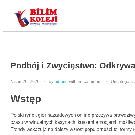
Bilim Koleji
Podbój i Zwycięstwo: Odkryw
Nisan 26, 2026
by
admin
with
no comment
Uncategoriz
Wstęp
Polski rynek gier hazardowych online przeżywa prawdziw
czasu w wirtualnych kasynach, kuszeni emocjami, możliwo
Trendy wskazują na dalszy wzrost popularności tej formy 