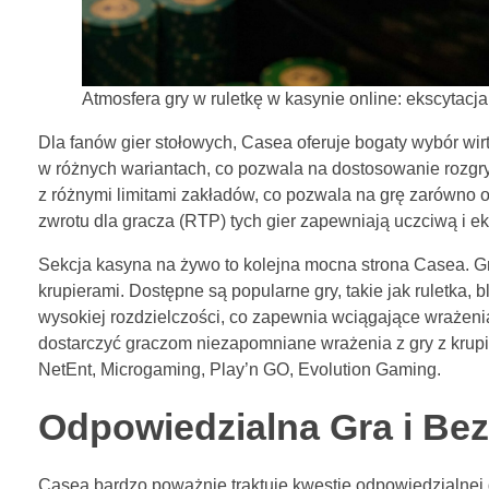
Atmosfera gry w ruletkę w kasynie online: ekscytacja
Dla fanów gier stołowych, Casea oferuje bogaty wybór wirtua
w różnych wariantach, co pozwala na dostosowanie rozgryw
z różnymi limitami zakładów, co pozwala na grę zarówno
zwrotu dla gracza (RTP) tych gier zapewniają uczciwą i e
Sekcja kasyna na żywo to kolejna mocna strona Casea. Gr
krupierami. Dostępne są popularne gry, takie jak ruletka, b
wysokiej rozdzielczości, co zapewnia wciągające wraże
dostarczyć graczom niezapomniane wrażenia z gry z krupi
NetEnt, Microgaming, Play’n GO, Evolution Gaming.
Odpowiedzialna Gra i Be
Casea bardzo poważnie traktuje kwestie odpowiedzialnej 