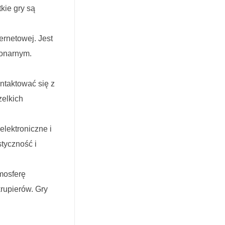
kie gry są
ernetowej. Jest
jonarnym.
ntaktować się z
zelkich
elektroniczne i
tyczność i
mosferę
krupierów. Gry