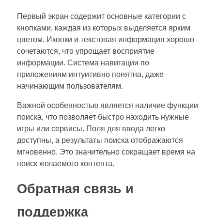
Первый экран содержит основные категории с
кнопками, каждая из которых выделяется ярким
цветом. Иконки и текстовая информация хорошо
сочетаются, что упрощает восприятие
информации. Система навигации по
приложениям интуитивно понятна, даже
начинающим пользователям.
Важной особенностью является наличие функции
поиска, что позволяет быстро находить нужные
игры или сервисы. Поля для ввода легко
доступны, а результаты поиска отображаются
мгновенно. Это значительно сокращает время на
поиск желаемого контента.
Обратная связь и
поддержка