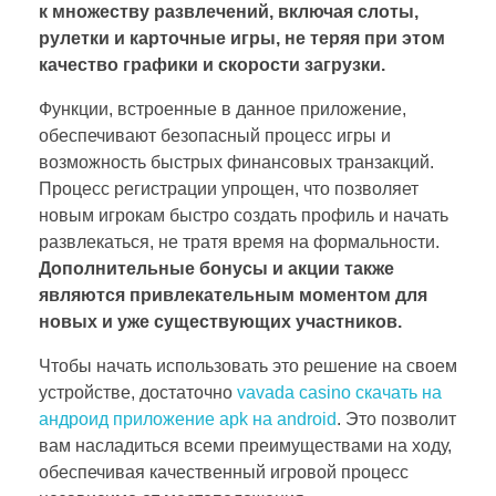
к множеству развлечений, включая слоты,
рулетки и карточные игры, не теряя при этом
качество графики и скорости загрузки.
Функции, встроенные в данное приложение,
обеспечивают безопасный процесс игры и
возможность быстрых финансовых транзакций.
Процесс регистрации упрощен, что позволяет
новым игрокам быстро создать профиль и начать
развлекаться, не тратя время на формальности.
Дополнительные бонусы и акции также
являются привлекательным моментом для
новых и уже существующих участников.
Чтобы начать использовать это решение на своем
устройстве, достаточно
vavada casino скачать на
андроид приложение apk на android
. Это позволит
вам насладиться всеми преимуществами на ходу,
обеспечивая качественный игровой процесс