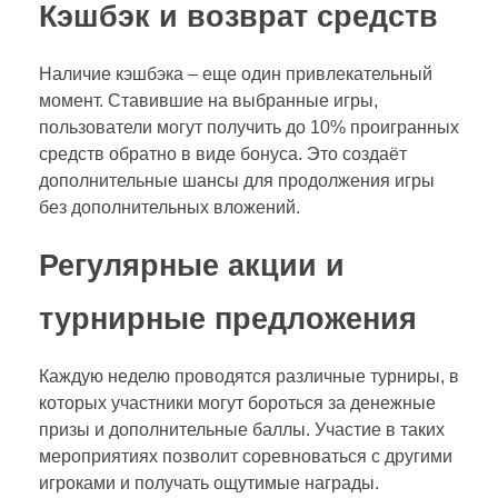
Кэшбэк и возврат средств
Наличие кэшбэка – еще один привлекательный
момент. Ставившие на выбранные игры,
пользователи могут получить до 10% проигранных
средств обратно в виде бонуса. Это создаёт
дополнительные шансы для продолжения игры
без дополнительных вложений.
Регулярные акции и
турнирные предложения
Каждую неделю проводятся различные турниры, в
которых участники могут бороться за денежные
призы и дополнительные баллы. Участие в таких
мероприятиях позволит соревноваться с другими
игроками и получать ощутимые награды.