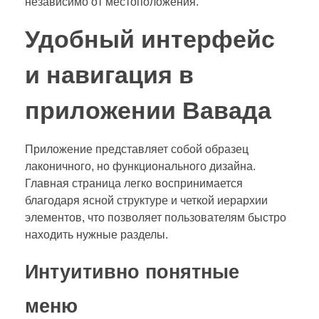
независимо от местоположения.
Удобный интерфейс
и навигация в
приложении Вавада
Приложение представляет собой образец
лаконичного, но функционального дизайна.
Главная страница легко воспринимается
благодаря ясной структуре и четкой иерархии
элементов, что позволяет пользователям быстро
находить нужные разделы.
Интуитивно понятные
меню