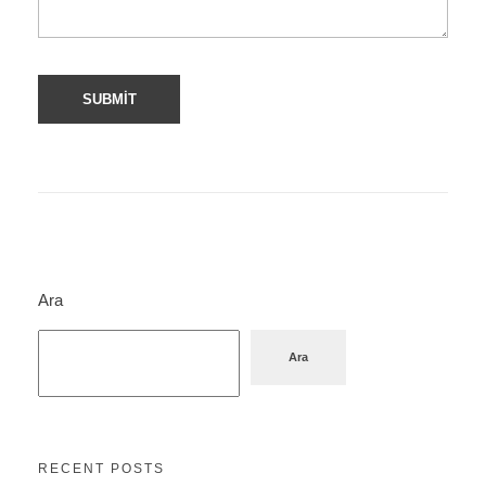
Ara
Ara
RECENT POSTS