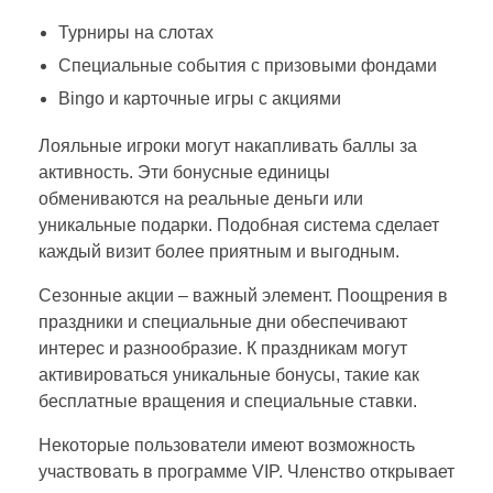
Турниры на слотах
Специальные события с призовыми фондами
Bingo и карточные игры с акциями
Лояльные игроки могут накапливать баллы за
активность. Эти бонусные единицы
обмениваются на реальные деньги или
уникальные подарки. Подобная система сделает
каждый визит более приятным и выгодным.
Сезонные акции – важный элемент. Поощрения в
праздники и специальные дни обеспечивают
интерес и разнообразие. К праздникам могут
активироваться уникальные бонусы, такие как
бесплатные вращения и специальные ставки.
Некоторые пользователи имеют возможность
участвовать в программе VIP. Членство открывает