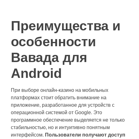
Преимущества и
особенности
Вавада для
Android
При выборе онлайн-казино на мобильных
платформах стоит обратить внимание на
приложение, разработанное для устройств с
операционной системой от Google. Это
программное обеспечение выделяется не только
стабильностью, но и интуитивно понятным
интерфейсом.
Пользователи получают доступ