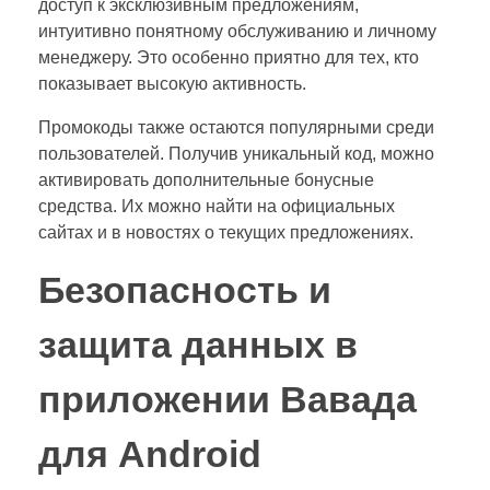
доступ к эксклюзивным предложениям,
интуитивно понятному обслуживанию и личному
менеджеру. Это особенно приятно для тех, кто
показывает высокую активность.
Промокоды также остаются популярными среди
пользователей. Получив уникальный код, можно
активировать дополнительные бонусные
средства. Их можно найти на официальных
сайтах и в новостях о текущих предложениях.
Безопасность и
защита данных в
приложении Вавада
для Android