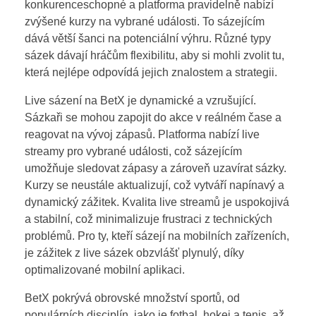
konkurenceschopné a platforma pravidelně nabízí
zvýšené kurzy na vybrané události. To sázejícím
dává větší šanci na potenciální výhru. Různé typy
sázek dávají hráčům flexibilitu, aby si mohli zvolit tu,
která nejlépe odpovídá jejich znalostem a strategii.
Live sázení na BetX je dynamické a vzrušující.
Sázkaři se mohou zapojit do akce v reálném čase a
reagovat na vývoj zápasů. Platforma nabízí live
streamy pro vybrané události, což sázejícím
umožňuje sledovat zápasy a zároveň uzavírat sázky.
Kurzy se neustále aktualizují, což vytváří napínavý a
dynamický zážitek. Kvalita live streamů je uspokojivá
a stabilní, což minimalizuje frustraci z technických
problémů. Pro ty, kteří sázejí na mobilních zařízeních,
je zážitek z live sázek obzvlášť plynulý, díky
optimalizované mobilní aplikaci.
BetX pokrývá obrovské množství sportů, od
populárních disciplín, jako je fotbal, hokej a tenis, až