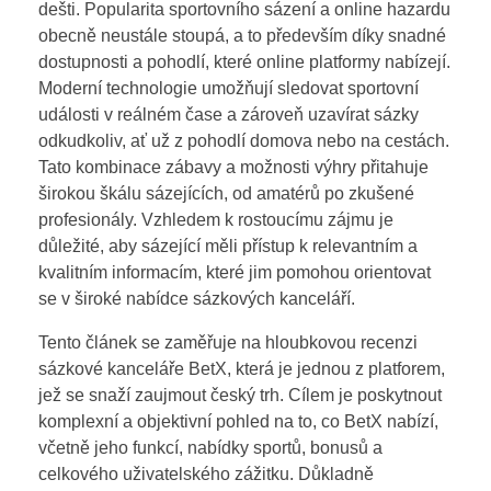
dešti. Popularita sportovního sázení a online hazardu
obecně neustále stoupá, a to především díky snadné
dostupnosti a pohodlí, které online platformy nabízejí.
Moderní technologie umožňují sledovat sportovní
události v reálném čase a zároveň uzavírat sázky
odkudkoliv, ať už z pohodlí domova nebo na cestách.
Tato kombinace zábavy a možnosti výhry přitahuje
širokou škálu sázejících, od amatérů po zkušené
profesionály. Vzhledem k rostoucímu zájmu je
důležité, aby sázející měli přístup k relevantním a
kvalitním informacím, které jim pomohou orientovat
se v široké nabídce sázkových kanceláří.
Tento článek se zaměřuje na hloubkovou recenzi
sázkové kanceláře BetX, která je jednou z platforem,
jež se snaží zaujmout český trh. Cílem je poskytnout
komplexní a objektivní pohled na to, co BetX nabízí,
včetně jeho funkcí, nabídky sportů, bonusů a
celkového uživatelského zážitku. Důkladně