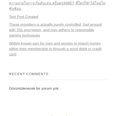
ความง่ายในการเริ่มต้นเล่น สล็อต188BET ที่ใครก็ทำได้โดยไม่
ซับซ้อน
Test Post Created
These providers is actually purely controlled, fool around
with SSL encryption, and may adhere to responsible
gaming techniques
Widely known way for men and women to import money
within their membership is through a good debit or credit
card
RECENT COMMENTS
Görüntülenecek bir yorum yok.