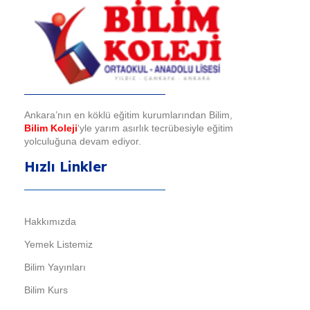
Bilim Koleji
Ankara’nın en köklü eğitim kurumlarından Bilim,
Bilim Koleji
‘yle yarım asırlık tecrübesiyle eğitim
yolculuğuna devam ediyor.
Hızlı Linkler
Hakkımızda
Yemek Listemiz
Bilim Yayınları
Bilim Kurs