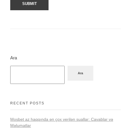
Ara
Ara
RECENT POSTS
Mosbet az haqqında ən çox verilən suallar: Cavablar və
Məlumatlar