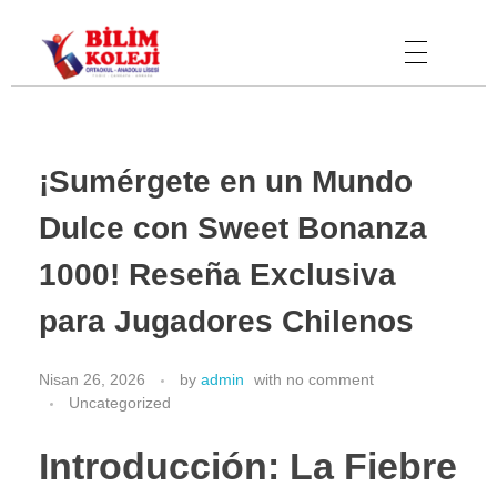
Bilim Koleji
¡Sumérgete en un Mundo
Dulce con Sweet Bonanza
1000! Reseña Exclusiva
para Jugadores Chilenos
Nisan 26, 2026
by
admin
with
no comment
Uncategorized
Introducción: La Fiebre