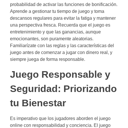
probabilidad de activar las funciones de bonificación.
Aprende a gestionar tu tiempo de juego y toma
descansos regulares para evitar la fatiga y mantener
una perspectiva fresca. Recuerda que el juego es
entretenimiento y que las ganancias, aunque
emocionantes, son puramente aleatorias.
Familiarízate con las reglas y las características del
juego antes de comenzar a jugar con dinero real, y
siempre juega de forma responsable.
Juego Responsable y
Seguridad: Priorizando
tu Bienestar
Es imperativo que los jugadores aborden el juego
online con responsabilidad y conciencia. El juego