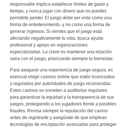
responsable implica establecer límites de gasto y
tiempo, y nunca jugar con dinero que no puedes
permitirte perder. El juego debe ser visto como una
forma de entretenimiento, y no como una forma de
generar ingresos. Si sientes que el juego está
afectando negativamente tu vida, busca ayuda
profesional y apoyo en organizaciones
especializadas. La clave es mantener una relación
sana con el juego, priorizando siempre tu bienestar.
Para asegurar una experiencia de juego segura, es
esencial elegir casinos online que estén licenciados
y regulados por autoridades de juego reconocidas.
Estos casinos se someten a auditorías regulares
para garantizar la equidad y la transparencia de sus
juegos, protegiendo a los jugadores frente a posibles
fraudes. Revisa siempre la reputación del casino
antes de registrarte y asegúrate de que emplean
tecnologías de encriptación avanzadas para proteger