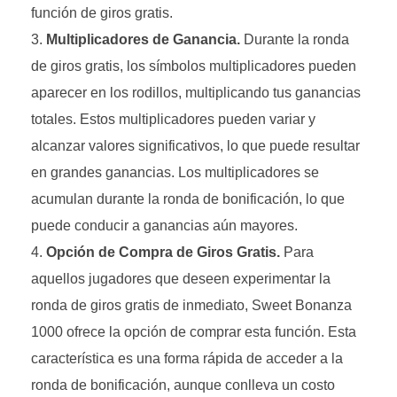
función de giros gratis.
Multiplicadores de Ganancia.
Durante la ronda
de giros gratis, los símbolos multiplicadores pueden
aparecer en los rodillos, multiplicando tus ganancias
totales. Estos multiplicadores pueden variar y
alcanzar valores significativos, lo que puede resultar
en grandes ganancias. Los multiplicadores se
acumulan durante la ronda de bonificación, lo que
puede conducir a ganancias aún mayores.
Opción de Compra de Giros Gratis.
Para
aquellos jugadores que deseen experimentar la
ronda de giros gratis de inmediato, Sweet Bonanza
1000 ofrece la opción de comprar esta función. Esta
característica es una forma rápida de acceder a la
ronda de bonificación, aunque conlleva un costo