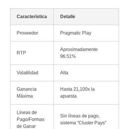
Característica
Detalle
Proveedor
Pragmatic Play
Aproximadamente
RTP
96.51%
Volatilidad
Alta
Ganancia
Hasta 21,100x la
Máxima
apuesta
Líneas de
Sin líneas de pago,
Pago/Formas
sistema “Cluster Pays”
de Ganar