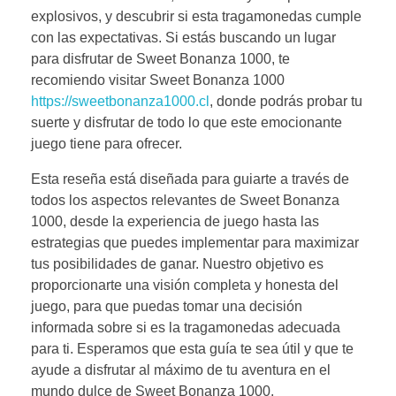
explosivos, y descubrir si esta tragamonedas cumple
con las expectativas. Si estás buscando un lugar
para disfrutar de Sweet Bonanza 1000, te
recomiendo visitar Sweet Bonanza 1000
https://sweetbonanza1000.cl
, donde podrás probar tu
suerte y disfrutar de todo lo que este emocionante
juego tiene para ofrecer.
Esta reseña está diseñada para guiarte a través de
todos los aspectos relevantes de Sweet Bonanza
1000, desde la experiencia de juego hasta las
estrategias que puedes implementar para maximizar
tus posibilidades de ganar. Nuestro objetivo es
proporcionarte una visión completa y honesta del
juego, para que puedas tomar una decisión
informada sobre si es la tragamonedas adecuada
para ti. Esperamos que esta guía te sea útil y que te
ayude a disfrutar al máximo de tu aventura en el
mundo dulce de Sweet Bonanza 1000.