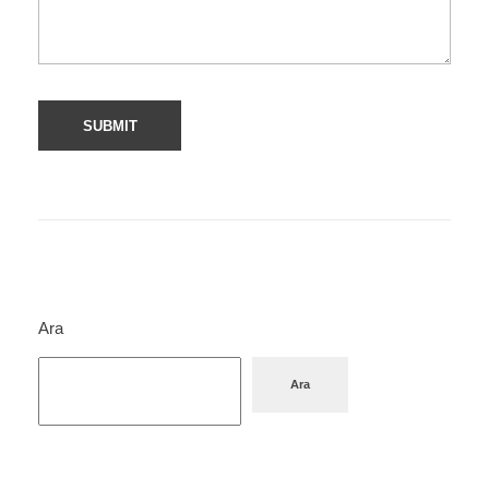
Ara
Ara