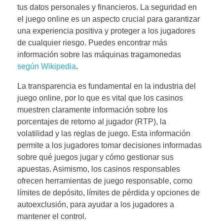
tus datos personales y financieros. La seguridad en
el juego online es un aspecto crucial para garantizar
una experiencia positiva y proteger a los jugadores
de cualquier riesgo. Puedes encontrar más
información sobre las máquinas tragamonedas
según Wikipedia
.
La transparencia es fundamental en la industria del
juego online, por lo que es vital que los casinos
muestren claramente información sobre los
porcentajes de retorno al jugador (RTP), la
volatilidad y las reglas de juego. Esta información
permite a los jugadores tomar decisiones informadas
sobre qué juegos jugar y cómo gestionar sus
apuestas. Asimismo, los casinos responsables
ofrecen herramientas de juego responsable, como
límites de depósito, límites de pérdida y opciones de
autoexclusión, para ayudar a los jugadores a
mantener el control.