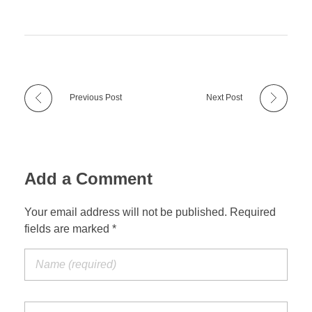
Previous Post
Next Post
Add a Comment
Your email address will not be published. Required
fields are marked *