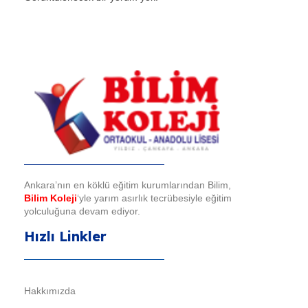
Bilim Koleji
Ankara’nın en köklü eğitim kurumlarından Bilim,
Bilim Koleji
‘yle yarım asırlık tecrübesiyle eğitim
yolculuğuna devam ediyor.
Hızlı Linkler
Hakkımızda