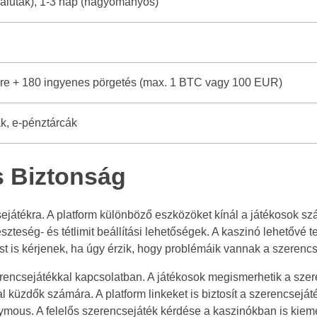
ovaluták), 1-3 nap (hagyományos)
re + 180 ingyenes pörgetés (max. 1 BTC vagy 100 EUR)
ák, e-pénztárcák
s Biztonság
csejátékra. A platform különböző eszközöket kínál a játékosok s
eszteség- és tétlimit beállítási lehetőségek. A kaszinó lehetővé t
st is kérjenek, ha úgy érzik, hogy problémáik vannak a szerencs
erencsejátékkal kapcsolatban. A játékosok megismerhetik a szer
al küzdők számára. A platform linkeket is biztosít a szerencsejá
mous. A felelős szerencsejáték kérdése a kaszinókban is kiemel