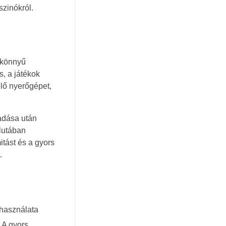
szinókról.
a könnyű
, a játékok
lő nyerőgépet,
adása után
lutában
itást és a gyors
.
 használata
 A gyors