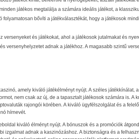
 minden játékos megtalálja a számára ideális játékot, a klasszik
ó folyamatosan bővíti a játékválasztékát, hogy a játékosok mindi
 versenyeket és játékokat, ahol a játékosok jutalmakat és ny
 és versenyhelyzetet adnak a játékhoz. A magasabb szintű vers
zinó, amely kiváló játékélményt nyújt. A széles játékkínálat, a
rmot, nem csak az új, de a tapasztalt játékosok számára is. A kr
ptovaluták rajongói körében. A kiváló ügyfélszolgálat és a felel
nó hírnevét.
boldal kiváló élményt nyújt. A bónuszok és a promóciók átgond
bbi izgalmat adnak a kaszinózáshoz. A biztonságra és a felhaszn