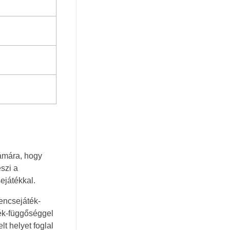
zámára, hogy
eszi a
ejátékkal.
encsejáték-
ték-függőséggel
t helyet foglal