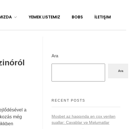
MIZDA
YEMEK LISTEMIZ
BOBS
İLETIŞIM
Ara
zinóról
Ara
RECENT POSTS
ejlődésével a
Mosbet az haqqında ən çox verilən
rakozás még
suallar: Cavablar və Məlumatlar
cikkben