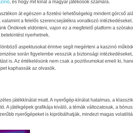
szinó
, és hogy mit kínál a magyar játékosok számára.
asztékon át egészen a fizetési lehetőségekig mindent górcső al
 valamint a felelős szerencsejátékra vonatkozó intézkedéseket
sünk Önöknek eldönteni, vajon ez a megfelelő platform a szórak
 betekintést nyerhetnek.
különböző aspektusokat érintve segít megérteni a kaszinó működé
elemzése során figyelembe vesszük a biztonsági intézkedéseket,
ást is. Az értékelésünk nem csak a pozitívumokat emeli ki, ha
épet kaphassák az olvasók.
zéles játékkínálat miatt. A nyerőgép-kínálat hatalmas, a klassz
. A játékgépek grafikája kiváló, a témák változatosak, a bónu
zerűbb nyerőgépeket is kipróbálhatják, mindezt magas volatilit