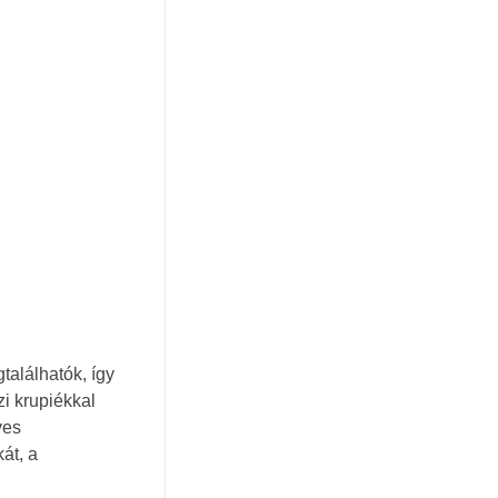
találhatók, így
zi krupiékkal
ves
át, a