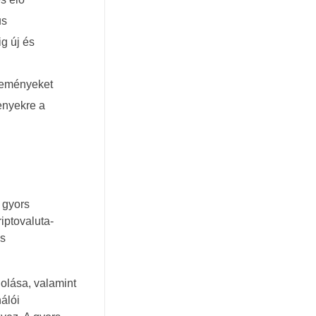
us
g új és
ereményeket
enyekre a
 gyors
iptovaluta-
ős
olása, valamint
álói