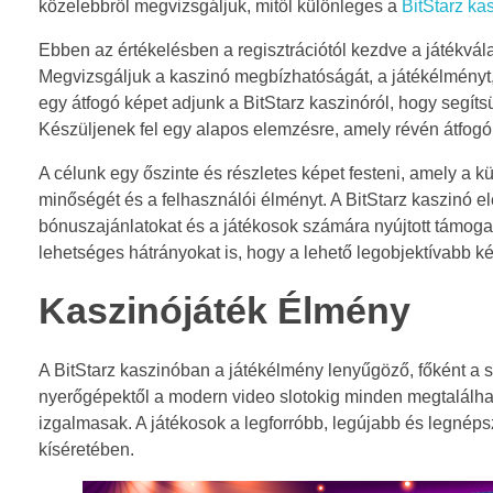
közelebbről megvizsgáljuk, mitől különleges a
BitStarz ka
Ebben az értékelésben a regisztrációtól kezdve a játékvál
Megvizsgáljuk a kaszinó megbízhatóságát, a játékélményt,
egy átfogó képet adjunk a BitStarz kaszinóról, hogy segít
Készüljenek fel egy alapos elemzésre, amely révén átfogó
A célunk egy őszinte és részletes képet festeni, amely a 
minőségét és a felhasználói élményt. A BitStarz kaszinó 
bónuszajánlatokat és a játékosok számára nyújtott támogat
lehetséges hátrányokat is, hogy a lehető legobjektívabb k
Kaszinójáték Élmény
A BitStarz kaszinóban a játékélmény lenyűgöző, főként a s
nyerőgépektől a modern video slotokig minden megtalálható
izgalmasak. A játékosok a legforróbb, legújabb és legnéps
kíséretében.