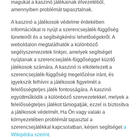
magukat a kaszinó játékainak élvezetéből,
amennyiben problémát tapasztalnak.
A kaszinó a játékosok védelme érdekében
információkat is nyújt a szerencsejáték-függőség
tüneteiről és a segítségkérési lehetőségekről. A
weboldalon megtalálhatók a különböző
segélyszervezetek linkjei, amelyek segítséget
nyújtanak a szerencsejáték-függőséggel küzdő
játékosok számára. A kaszinó is elkötelezett a
szerencsejáték-függőség megelőzése iránt, és
igyekszik felhívni a játékosok figyelmét a
felelősségteljes játék fontosságára. A kaszinó
együttműködik a különböző szervezetekkel, melyek a
felelősségteljes játékot támogatják, ezzel is biztosítva
a játékosok védelmét. Ha Ön vagy valaki a
környezetében problémát tapasztal a
szerencsejátékkal kapcsolatban, kérjen segítséget
a
Wikipédia szerint
.