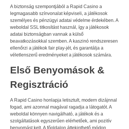
A biztonság szempontjából a Rapid Casino a
legmagasabb színvonalat képviseli, a játékosok
személyes és pénzügyi adatai védelme érdekében. A
weboldal SSL titkosítást használ, így a játékosok
adatai biztonságban vannak a külső
beavatkozásokkal szemben. A kaszinó rendszeresen
ellenőrzi a játékok fair play-jét, és garantálja a
véletlenszerű eredményeket a játékosok számára.
Első Benyomások &
Regisztráció
A Rapid Casino honlapja letisztult, modern dizájnnal
fogad, ami azonnal magával ragadja a látogatót. A
weboldal könnyen navigálható, a játékok és a
szolgáltatások egyszerűen elérhetőek, ami pozitív
benyomást kelt. A főoldalon áttekinthető módon