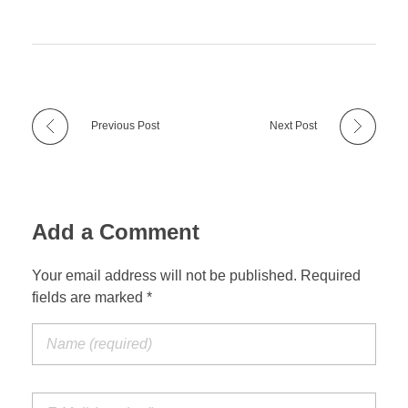
Previous Post
Next Post
Add a Comment
Your email address will not be published. Required
fields are marked *