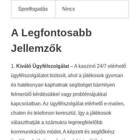
Sportfogadás
Nincs
A Legfontosabb
Jellemzők
Kiváló Ügyfélszolgálat
– A kaszinó 24/7 elérhető
ügyfélszolgálatot biztosít, ahol a játékosok gyorsan
és hatékonyan kaphatnak segítséget bármilyen
felmerülő kérdésükkel vagy problémájukkal
kapcsolatban. Az ügyfélszolgálat elérhető e-mailen,
chaten és telefonon keresztül, így a játékosok
választhatják a számukra legmegfelelőbb
kommunikációs módot. A képzett és segítőkész