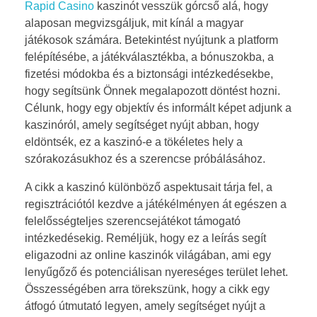
Rapid Casino
kaszinót vesszük górcső alá, hogy
alaposan megvizsgáljuk, mit kínál a magyar
játékosok számára. Betekintést nyújtunk a platform
felépítésébe, a játékválasztékba, a bónuszokba, a
fizetési módokba és a biztonsági intézkedésekbe,
hogy segítsünk Önnek megalapozott döntést hozni.
Célunk, hogy egy objektív és informált képet adjunk a
kaszinóról, amely segítséget nyújt abban, hogy
eldöntsék, ez a kaszinó-e a tökéletes hely a
szórakozásukhoz és a szerencse próbálásához.
A cikk a kaszinó különböző aspektusait tárja fel, a
regisztrációtól kezdve a játékélményen át egészen a
felelősségteljes szerencsejátékot támogató
intézkedésekig. Reméljük, hogy ez a leírás segít
eligazodni az online kaszinók világában, ami egy
lenyűgőző és potenciálisan nyereséges terület lehet.
Összességében arra törekszünk, hogy a cikk egy
átfogó útmutató legyen, amely segítséget nyújt a