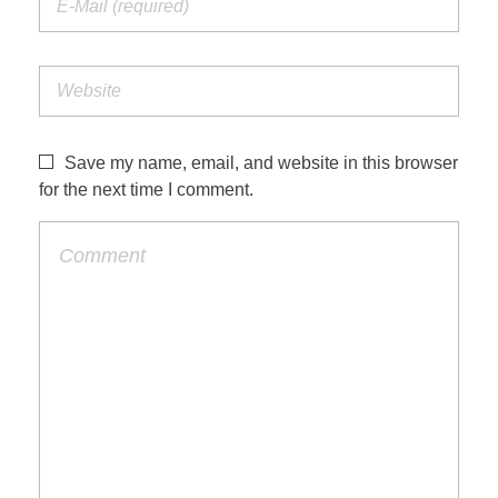
Save my name, email, and website in this browser
for the next time I comment.