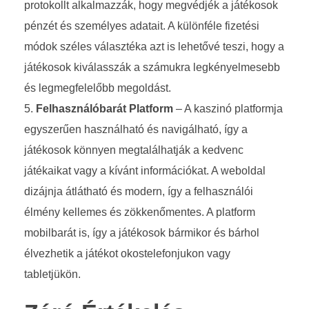
protokollt alkalmazzák, hogy megvédjék a játékosok
pénzét és személyes adatait. A különféle fizetési
módok széles választéka azt is lehetővé teszi, hogy a
játékosok kiválasszák a számukra legkényelmesebb
és legmegfelelőbb megoldást.
Felhasználóbarát Platform
– A kaszinó platformja
egyszerűen használható és navigálható, így a
játékosok könnyen megtalálhatják a kedvenc
játékaikat vagy a kívánt információkat. A weboldal
dizájnja átlátható és modern, így a felhasználói
élmény kellemes és zökkenőmentes. A platform
mobilbarát is, így a játékosok bármikor és bárhol
élvezhetik a játékot okostelefonjukon vagy
tabletjükön.