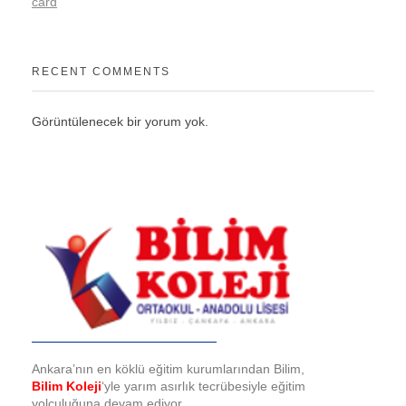
card
RECENT COMMENTS
Görüntülenecek bir yorum yok.
Bilim Koleji
Ankara’nın en köklü eğitim kurumlarından Bilim,
Bilim Koleji
‘yle yarım asırlık tecrübesiyle eğitim
yolculuğuna devam ediyor.