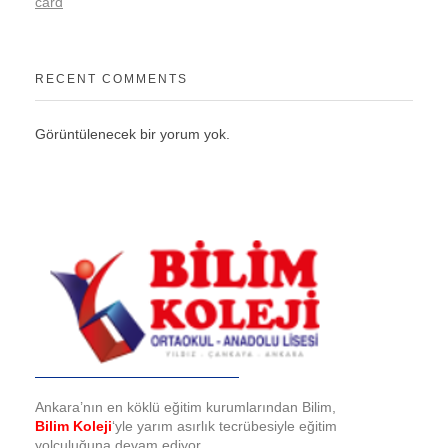
card
RECENT COMMENTS
Görüntülenecek bir yorum yok.
Bilim Koleji
Ankara’nın en köklü eğitim kurumlarından Bilim,
Bilim Koleji
‘yle yarım asırlık tecrübesiyle eğitim
yolculuğuna devam ediyor.