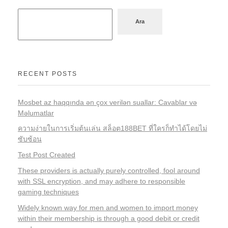
Ara
RECENT POSTS
Mosbet az haqqında ən çox verilən suallar: Cavablar və
Məlumatlar
ความง่ายในการเริ่มต้นเล่น สล็อต188BET ที่ใครก็ทำได้โดยไม่
ซับซ้อน
Test Post Created
These providers is actually purely controlled, fool around
with SSL encryption, and may adhere to responsible
gaming techniques
Widely known way for men and women to import money
within their membership is through a good debit or credit