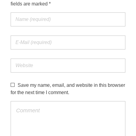
fields are marked *
Save my name, email, and website in this browser
for the next time I comment.