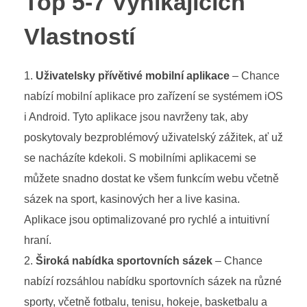
Top 5-7 Vynikajících
Vlastností
Uživatelsky přívětivé mobilní aplikace
– Chance
nabízí mobilní aplikace pro zařízení se systémem iOS
i Android. Tyto aplikace jsou navrženy tak, aby
poskytovaly bezproblémový uživatelský zážitek, ať už
se nacházíte kdekoli. S mobilními aplikacemi se
můžete snadno dostat ke všem funkcím webu včetně
sázek na sport, kasinových her a live kasina.
Aplikace jsou optimalizované pro rychlé a intuitivní
hraní.
Široká nabídka sportovních sázek
– Chance
nabízí rozsáhlou nabídku sportovních sázek na různé
sporty, včetně fotbalu, tenisu, hokeje, basketbalu a