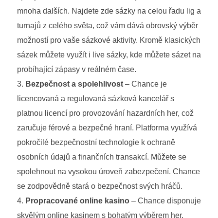
mnoha dalších. Najdete zde sázky na celou řadu lig a
turnajů z celého světa, což vám dává obrovský výběr
možností pro vaše sázkové aktivity. Kromě klasických
sázek můžete využít i live sázky, kde můžete sázet na
probíhající zápasy v reálném čase.
Bezpečnost a spolehlivost
– Chance je
licencovaná a regulovaná sázková kancelář s
platnou licencí pro provozování hazardních her, což
zaručuje férové a bezpečné hraní. Platforma využívá
pokročilé bezpečnostní technologie k ochraně
osobních údajů a finančních transakcí. Můžete se
spolehnout na vysokou úroveň zabezpečení. Chance
se zodpovědně stará o bezpečnost svých hráčů.
Propracované online kasino
– Chance disponuje
skvělým online kasinem s bohatým výběrem her.