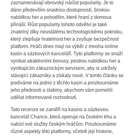
zaznamenávají obrovský nárůst popularity. Je to
dáno především snadnou dostupností, širokou
nabídkou her a pohodlím, které hraní z domova
přináší. Růst popularity tohoto odvětví je také
znatelný díky neustálému technologickému pokroku,
který zlepšuje hratelnost her a zvyšuje bezpečnost
platform. Hráči dnes mají na výběr z mnoha online
kasin a sázkových kanceláří. Tyto platformy se snaží
vynikat atraktivními bonusy, pestrou nabídkou her a
vynikajícím zákaznickým servisem, aby si udržely
stávající zákazníky a získaly nové. V tomto článku se
podíváme na jedno z těchto kasin a prozkoumáme
jeho přednosti a slabiny, abychom vám pomohli
udělat informované rozhodnutí.
Tato recenze se zaměří na kasino a sázkovou
kancelář Chance, která operuje na českém trhu a
nabízí své služby českým hráčům. Prozkoumáme
různé aspekty této platformy, včetně její historie,