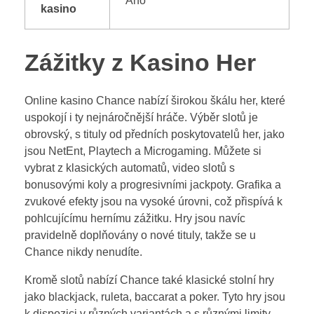
Ano
kasino
Zážitky z Kasino Her
Online kasino Chance nabízí širokou škálu her, které
uspokojí i ty nejnáročnější hráče. Výběr slotů je
obrovský, s tituly od předních poskytovatelů her, jako
jsou NetEnt, Playtech a Microgaming. Můžete si
vybrat z klasických automatů, video slotů s
bonusovými koly a progresivními jackpoty. Grafika a
zvukové efekty jsou na vysoké úrovni, což přispívá k
pohlcujícímu hernímu zážitku. Hry jsou navíc
pravidelně doplňovány o nové tituly, takže se u
Chance nikdy nenudíte.
Kromě slotů nabízí Chance také klasické stolní hry
jako blackjack, ruleta, baccarat a poker. Tyto hry jsou
k dispozici v různých variantách a s různými limity