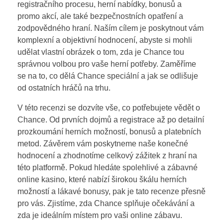
registračního procesu, herní nabídky, bonusů a
promo akcí, ale také bezpečnostních opatření a
zodpovědného hraní. Naším cílem je poskytnout vám
komplexní a objektivní hodnocení, abyste si mohli
udělat vlastní obrázek o tom, zda je Chance tou
správnou volbou pro vaše herní potřeby. Zaměříme
se na to, co dělá Chance speciální a jak se odlišuje
od ostatních hráčů na trhu.
V této recenzi se dozvíte vše, co potřebujete vědět o
Chance. Od prvních dojmů a registrace až po detailní
prozkoumání herních možností, bonusů a platebních
metod. Závěrem vám poskytneme naše konečné
hodnocení a zhodnotíme celkový zážitek z hraní na
této platformě. Pokud hledáte spolehlivé a zábavné
online kasino, které nabízí širokou škálu herních
možností a lákavé bonusy, pak je tato recenze přesně
pro vás. Zjistíme, zda Chance splňuje očekávání a
zda je ideálním místem pro vaši online zábavu.