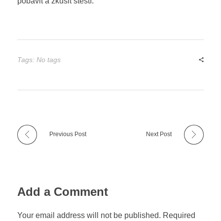
pobavit a zkusit štěstí.
Tags: No tags
Previous Post
Next Post
Add a Comment
Your email address will not be published. Required