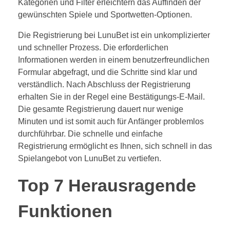
Kategorien und Filter erleichtern das Auffinden der
gewünschten Spiele und Sportwetten-Optionen.
Die Registrierung bei LunuBet ist ein unkomplizierter
und schneller Prozess. Die erforderlichen
Informationen werden in einem benutzerfreundlichen
Formular abgefragt, und die Schritte sind klar und
verständlich. Nach Abschluss der Registrierung
erhalten Sie in der Regel eine Bestätigungs-E-Mail.
Die gesamte Registrierung dauert nur wenige
Minuten und ist somit auch für Anfänger problemlos
durchführbar. Die schnelle und einfache
Registrierung ermöglicht es Ihnen, sich schnell in das
Spielangebot von LunuBet zu vertiefen.
Top 7 Herausragende
Funktionen