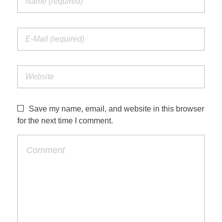
Save my name, email, and website in this browser
for the next time I comment.