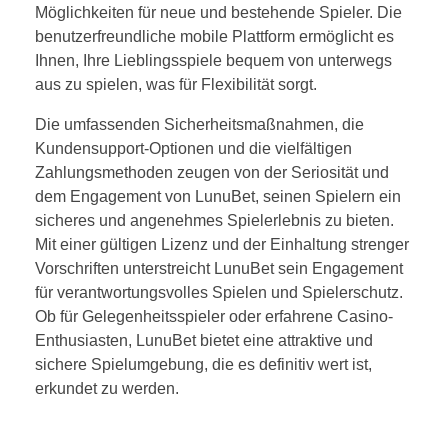
Möglichkeiten für neue und bestehende Spieler. Die
benutzerfreundliche mobile Plattform ermöglicht es
Ihnen, Ihre Lieblingsspiele bequem von unterwegs
aus zu spielen, was für Flexibilität sorgt.
Die umfassenden Sicherheitsmaßnahmen, die
Kundensupport-Optionen und die vielfältigen
Zahlungsmethoden zeugen von der Seriosität und
dem Engagement von LunuBet, seinen Spielern ein
sicheres und angenehmes Spielerlebnis zu bieten.
Mit einer gültigen Lizenz und der Einhaltung strenger
Vorschriften unterstreicht LunuBet sein Engagement
für verantwortungsvolles Spielen und Spielerschutz.
Ob für Gelegenheitsspieler oder erfahrene Casino-
Enthusiasten, LunuBet bietet eine attraktive und
sichere Spielumgebung, die es definitiv wert ist,
erkundet zu werden.