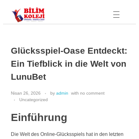
Bilim Koleji
Glücksspiel-Oase Entdeckt:
Ein Tiefblick in die Welt von
LunuBet
Nisan 26, 2026
by
admin
with
no comment
Uncategorized
Einführung
Die Welt des Online-Glücksspiels hat in den letzten