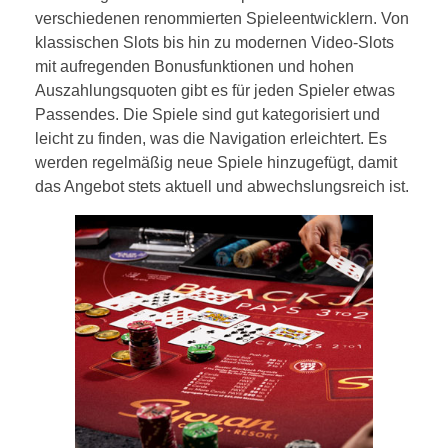
verschiedenen renommierten Spieleentwicklern. Von
klassischen Slots bis hin zu modernen Video-Slots
mit aufregenden Bonusfunktionen und hohen
Auszahlungsquoten gibt es für jeden Spieler etwas
Passendes. Die Spiele sind gut kategorisiert und
leicht zu finden, was die Navigation erleichtert. Es
werden regelmäßig neue Spiele hinzugefügt, damit
das Angebot stets aktuell und abwechslungsreich ist.