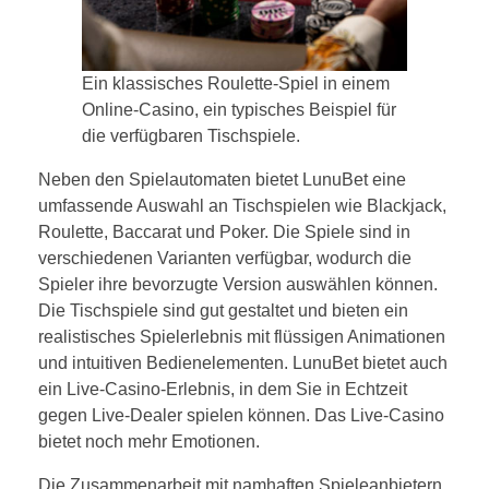
Ein klassisches Roulette-Spiel in einem
Online-Casino, ein typisches Beispiel für
die verfügbaren Tischspiele.
Neben den Spielautomaten bietet LunuBet eine
umfassende Auswahl an Tischspielen wie Blackjack,
Roulette, Baccarat und Poker. Die Spiele sind in
verschiedenen Varianten verfügbar, wodurch die
Spieler ihre bevorzugte Version auswählen können.
Die Tischspiele sind gut gestaltet und bieten ein
realistisches Spielerlebnis mit flüssigen Animationen
und intuitiven Bedienelementen. LunuBet bietet auch
ein Live-Casino-Erlebnis, in dem Sie in Echtzeit
gegen Live-Dealer spielen können. Das Live-Casino
bietet noch mehr Emotionen.
Die Zusammenarbeit mit namhaften Spieleanbietern