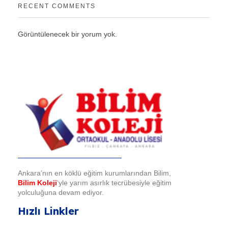
RECENT COMMENTS
Görüntülenecek bir yorum yok.
Bilim Koleji
Ankara’nın en köklü eğitim kurumlarından Bilim,
Bilim Koleji
‘yle yarım asırlık tecrübesiyle eğitim
yolculuğuna devam ediyor.
Hızlı Linkler