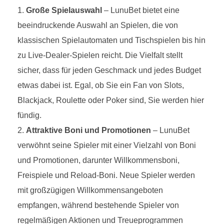
Große Spielauswahl
– LunuBet bietet eine
beeindruckende Auswahl an Spielen, die von
klassischen Spielautomaten und Tischspielen bis hin
zu Live-Dealer-Spielen reicht. Die Vielfalt stellt
sicher, dass für jeden Geschmack und jedes Budget
etwas dabei ist. Egal, ob Sie ein Fan von Slots,
Blackjack, Roulette oder Poker sind, Sie werden hier
fündig.
Attraktive Boni und Promotionen
– LunuBet
verwöhnt seine Spieler mit einer Vielzahl von Boni
und Promotionen, darunter Willkommensboni,
Freispiele und Reload-Boni. Neue Spieler werden
mit großzügigen Willkommensangeboten
empfangen, während bestehende Spieler von
regelmäßigen Aktionen und Treueprogrammen