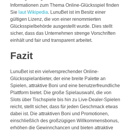
Informationen zum Thema Online-Glücksspiel finden
Sie
laut Wikipedia
. LunuBet ist im Besitz einer
gültigen Lizenz, die von einer renommierten
Glücksspielbehörde ausgestellt wurde. Dies stellt
sicher, dass das Unternehmen strenge Vorschriften
einhält und fair und transparent arbeitet.
Fazit
LunuBet ist ein vielversprechender Online-
Glücksspielanbieter, der eine breite Palette an
Spielen, attraktive Boni und eine benutzerfreundliche
Plattform bietet. Die große Spielauswahl, die von
Slots über Tischspiele bis hin zu Live-Dealer-Spielen
reicht, stellt sicher, dass für jeden Geschmack etwas
dabei ist. Die attraktiven Boni und Promotionen,
einschließlich des großzügigen Willkommensbonus,
erhöhen die Gewinnchancen und bieten attraktive