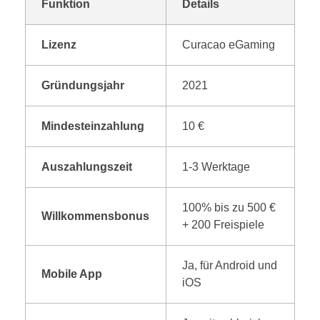
Funktion
Details
Lizenz
Curacao eGaming
Gründungsjahr
2021
Mindesteinzahlung
10 €
Auszahlungszeit
1-3 Werktage
100% bis zu 500 €
Willkommensbonus
+ 200 Freispiele
Ja, für Android und
Mobile App
iOS