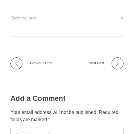
Tags: No tags
Previous Post
Next Post
Add a Comment
Your email address will not be published. Required
fields are marked *