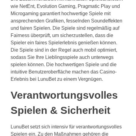
wie NetEnt, Evolution Gaming, Pragmatic Play und
Microgaming garantiert hochwertige Spiele mit
ansprechenden Grafiken, fesselnden Soundeffekten
und fairen Spielen. Die Spiele sind regelmäßig auf
Fairness überprüft, um sicherzustellen, dass die
Spieler ein faires Spielerlebnis genießen können.
Die Spiele sind in der Regel auch mobil optimiert,
sodass Sie Ihre Lieblingsspiele auch unterwegs
spielen können. Die hochwertigen Spiele und die
intuitive Benutzeroberfläche machen das Casino-
Erlebnis bei LunuBet zu einem Vergnügen.
Verantwortungsvolles
Spielen & Sicherheit
LunuBet setzt sich intensiv für verantwortungsvolles
Spielen ein. Zu den Maßnahmen gehören die