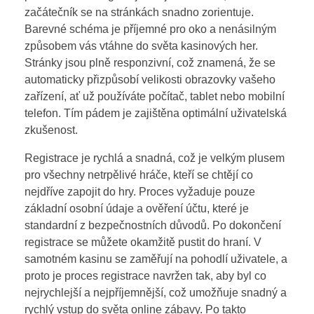
začátečník se na stránkách snadno zorientuje.
Barevné schéma je příjemné pro oko a nenásilným
způsobem vás vtáhne do světa kasinových her.
Stránky jsou plně responzivní, což znamená, že se
automaticky přizpůsobí velikosti obrazovky vašeho
zařízení, ať už používáte počítač, tablet nebo mobilní
telefon. Tím pádem je zajištěna optimální uživatelská
zkušenost.
Registrace je rychlá a snadná, což je velkým plusem
pro všechny netrpělivé hráče, kteří se chtějí co
nejdříve zapojit do hry. Proces vyžaduje pouze
základní osobní údaje a ověření účtu, které je
standardní z bezpečnostních důvodů. Po dokončení
registrace se můžete okamžitě pustit do hraní. V
samotném kasinu se zaměřují na pohodlí uživatele, a
proto je proces registrace navržen tak, aby byl co
nejrychlejší a nejpříjemnější, což umožňuje snadný a
rychlý vstup do světa online zábavy. Po takto