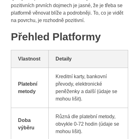
pozitivních prvních dojmech je jasné, že je třeba se
platformě věnovat blíže a podrobněji. To, co je vidět
na povrchu, je rozhodně pozitivní.
Přehled Platformy
Vlastnost
Detaily
Kreditní karty, bankovní
Platební
převody, elektronické
metody
peněženky a další (údaje se
mohou lišit).
Různá dle platební metody,
Doba
obvykle 0-72 hodin (údaje se
výběru
mohou lišit).