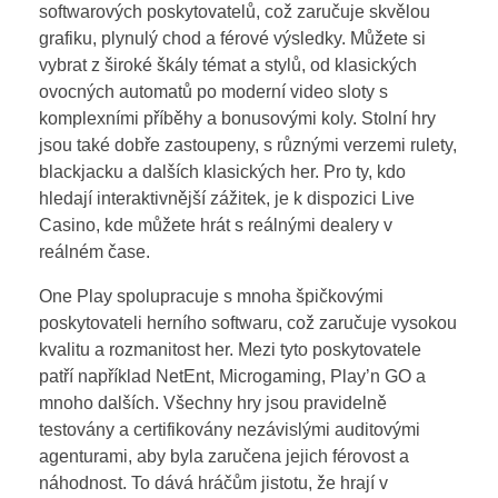
softwarových poskytovatelů, což zaručuje skvělou
grafiku, plynulý chod a férové výsledky. Můžete si
vybrat z široké škály témat a stylů, od klasických
ovocných automatů po moderní video sloty s
komplexními příběhy a bonusovými koly. Stolní hry
jsou také dobře zastoupeny, s různými verzemi rulety,
blackjacku a dalších klasických her. Pro ty, kdo
hledají interaktivnější zážitek, je k dispozici Live
Casino, kde můžete hrát s reálnými dealery v
reálném čase.
One Play spolupracuje s mnoha špičkovými
poskytovateli herního softwaru, což zaručuje vysokou
kvalitu a rozmanitost her. Mezi tyto poskytovatele
patří například NetEnt, Microgaming, Play’n GO a
mnoho dalších. Všechny hry jsou pravidelně
testovány a certifikovány nezávislými auditovými
agenturami, aby byla zaručena jejich férovost a
náhodnost. To dává hráčům jistotu, že hrají v