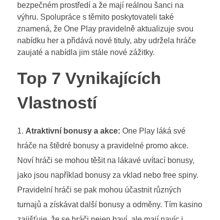
bezpečném prostředí a že mají reálnou šanci na
výhru. Spolupráce s těmito poskytovateli také
znamená, že One Play pravidelně aktualizuje svou
nabídku her a přidává nové tituly, aby udržela hráče
zaujaté a nabídla jim stále nové zážitky.
Top 7 Vynikajících
Vlastností
Atraktivní bonusy a akce:
One Play láká své
hráče na štědré bonusy a pravidelné promo akce.
Noví hráči se mohou těšit na lákavé uvítací bonusy,
jako jsou například bonusy za vklad nebo free spiny.
Pravidelní hráči se pak mohou účastnit různých
turnajů a získávat další bonusy a odměny. Tím kasino
zajišťuje, že se hráči nejen baví, ale mají navíc i