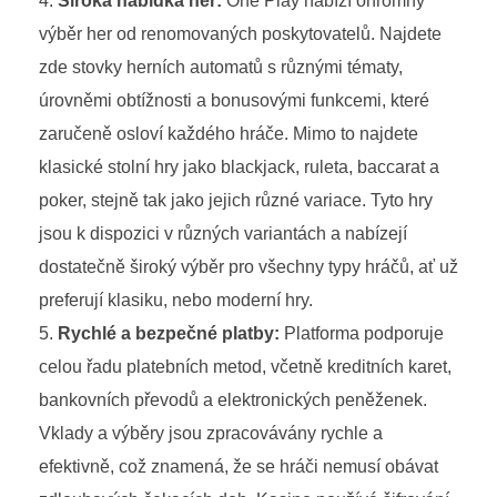
Široká nabídka her:
One Play nabízí ohromný
výběr her od renomovaných poskytovatelů. Najdete
zde stovky herních automatů s různými tématy,
úrovněmi obtížnosti a bonusovými funkcemi, které
zaručeně osloví každého hráče. Mimo to najdete
klasické stolní hry jako blackjack, ruleta, baccarat a
poker, stejně tak jako jejich různé variace. Tyto hry
jsou k dispozici v různých variantách a nabízejí
dostatečně široký výběr pro všechny typy hráčů, ať už
preferují klasiku, nebo moderní hry.
Rychlé a bezpečné platby:
Platforma podporuje
celou řadu platebních metod, včetně kreditních karet,
bankovních převodů a elektronických peněženek.
Vklady a výběry jsou zpracovávány rychle a
efektivně, což znamená, že se hráči nemusí obávat