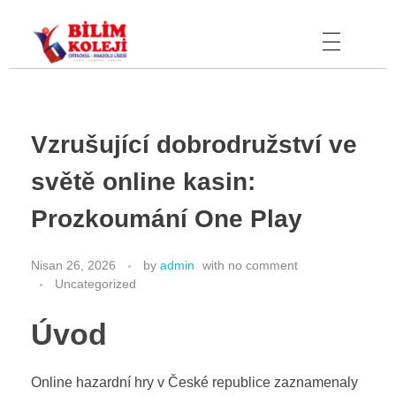
Bilim Koleji
Vzrušující dobrodružství ve
světě online kasin:
Prozkoumání One Play
Nisan 26, 2026
by
admin
with
no comment
Uncategorized
Úvod
Online hazardní hry v České republice zaznamenaly