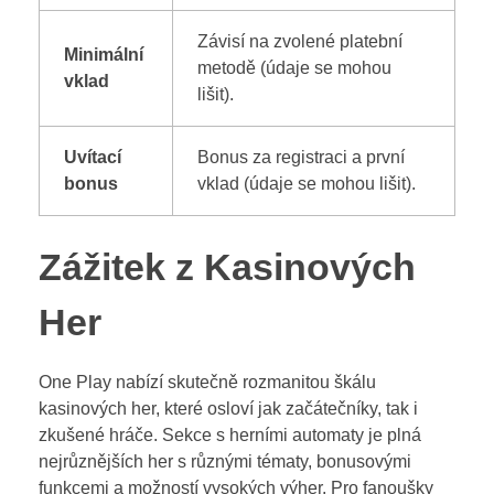
Závisí na zvolené platební
Minimální
metodě (údaje se mohou
vklad
lišit).
Uvítací
Bonus za registraci a první
bonus
vklad (údaje se mohou lišit).
Zážitek z Kasinových
Her
One Play nabízí skutečně rozmanitou škálu
kasinových her, které osloví jak začátečníky, tak i
zkušené hráče. Sekce s herními automaty je plná
nejrůznějších her s různými tématy, bonusovými
funkcemi a možností vysokých výher. Pro fanoušky