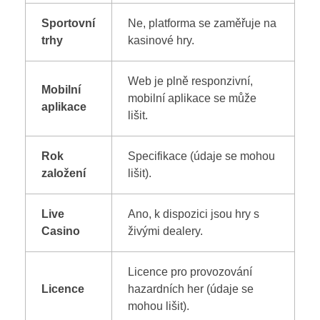
Sportovní
Ne, platforma se zaměřuje na
trhy
kasinové hry.
Web je plně responzivní,
Mobilní
mobilní aplikace se může
aplikace
lišit.
Rok
Specifikace (údaje se mohou
založení
lišit).
Live
Ano, k dispozici jsou hry s
Casino
živými dealery.
Licence pro provozování
Licence
hazardních her (údaje se
mohou lišit).