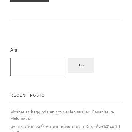
Ara
Ara
RECENT POSTS
Mosbet az haqqında ən çox verilən suallar: Cavablar və
Məlumatlar
ความง่ายในการเริ่มต้นเล่น สล็อต188BET ที่ใครก็ทำได้โดยไม่