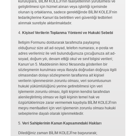
kuruluşlara, BİLİM KOLEJİ’nin faaliyetlerinin yürütülmesi ve
geliştirilmesi için hizmet alınan veya işbirliği içerisinde
olunan iş ortaklarına, sadece gerektiğinde BİLİM KOLEJİ’nin
tedarikçilerine Kanun’da belirtilen veri güvenliği tedbirleri
alınmak suretiyle aktarılmaktadır.
Kişisel Verilerin Toplanma Yöntemi ve Hukuki Sebebi
İletişim Formunu doldurarak tarafımızla paylaşmış
olduğunuz size ait ad-soyad, telefon numarası, e-posta ve
adres verileriniz ile veli bulunduğunuza çocuğunuza ait ad-
soyad, doğum yılı, devam ettiği okul ve sınıf bilgisi verileri;
Kanun’un 5. Maddesinin ikinci fıkrasında gösterilen bir
sözleşmenin kurulması veya ifasıyla doğrudan doğruya ilgili
olmasından dolayı sözleşmenin taraflarına ait kişisel
verilerin işlenmesinin zorunlu olması, veri sorumlusunun
hukuki yükümlülüğünü yerine getirebilmesi için veri
işlemenin zorunlu olması, ilgili kişinin kendisi tarafından
alenileştirilmiş olması ve ilgili kişinin temel hak ve
özgürlüklerinize zarar vermemek kaydıyla BİLİM KOLEJİ’nin
meşru menfaatleri için veri işlemenin zorunlu olması hukuki
sebeplerine dayalı olarak işlenmektedir.
Veri Sahiplerinin Kanun Kapsamındaki Hakları
Dilediğiniz zaman BİLİM KOLEJİ’ne başvurarak;