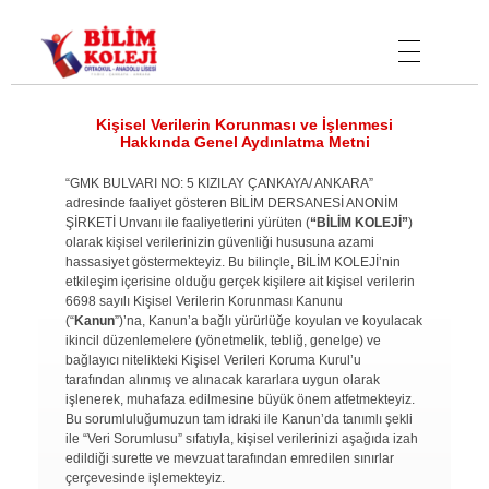
Bilim Koleji
Kişisel Verilerin Korunması ve İşlenmesi
Hakkında Genel Aydınlatma Metni
“GMK BULVARI NO: 5 KIZILAY ÇANKAYA/ ANKARA”
adresinde faaliyet gösteren BİLİM DERSANESİ ANONİM
ŞİRKETİ Unvanı ile faaliyetlerini yürüten (
“BİLİM KOLEJİ”
)
olarak kişisel verilerinizin güvenliği hususuna azami
hassasiyet göstermekteyiz. Bu bilinçle, BİLİM KOLEJİ’nin
etkileşim içerisine olduğu gerçek kişilere ait kişisel verilerin
6698 sayılı Kişisel Verilerin Korunması Kanunu
(“
Kanun
”)’na, Kanun’a bağlı yürürlüğe koyulan ve koyulacak
ikincil düzenlemelere (yönetmelik, tebliğ, genelge) ve
bağlayıcı nitelikteki Kişisel Verileri Koruma Kurul’u
tarafından alınmış ve alınacak kararlara uygun olarak
işlenerek, muhafaza edilmesine büyük önem atfetmekteyiz.
Bu sorumluluğumuzun tam idraki ile Kanun’da tanımlı şekli
ile “Veri Sorumlusu” sıfatıyla, kişisel verilerinizi aşağıda izah
edildiği surette ve mevzuat tarafından emredilen sınırlar
çerçevesinde işlemekteyiz.