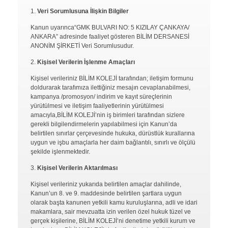
Veri Sorumlusuna İlişkin Bilgiler
Kanun uyarınca“GMK BULVARI NO: 5 KIZILAY ÇANKAYA/
ANKARA” adresinde faaliyet gösteren BİLİM DERSANESİ
ANONİM ŞİRKETİ Veri Sorumlusudur.
Kişisel Verilerin İşlenme Amaçları
Kişisel verileriniz BİLİM KOLEJİ tarafından; iletişim formunu
doldurarak tarafımıza ilettiğiniz mesajın cevaplanabilmesi,
kampanya /promosyon/ indirim ve kayıt süreçlerinin
yürütülmesi ve iletişim faaliyetlerinin yürütülmesi
amacıyla,BİLİM KOLEJİ’nin iş birimleri tarafından sizlere
gerekli bilgilendirmelerin yapılabilmesi için Kanun’da
belirtilen sınırlar çerçevesinde hukuka, dürüstlük kurallarına
uygun ve işbu amaçlarla her daim bağlantılı, sınırlı ve ölçülü
şekilde işlenmektedir.
Kişisel Verilerin Aktarılması
Kişisel verileriniz yukarıda belirtilen amaçlar dahilinde,
Kanun’un 8. ve 9. maddesinde belirtilen şartlara uygun
olarak başta kanunen yetkili kamu kuruluşlarına, adli ve idari
makamlara, sair mevzuatta izin verilen özel hukuk tüzel ve
gerçek kişilerine, BİLİM KOLEJİ’ni denetime yetkili kurum ve