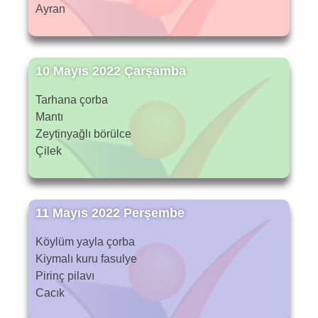
Ayran
10 Mayıs 2022 Çarşamba
Tarhana çorba
Mantı
Zeytinyağlı börülce
Çilek
11 Mayıs 2022 Perşembe
Köylüm yayla çorba
Kiymalı kuru fasulye
Pirinç pilavı
Cacık