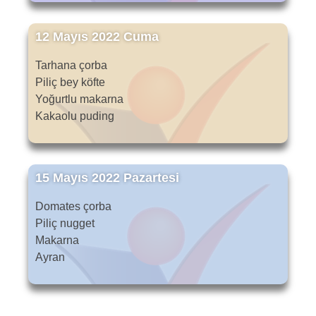
12 Mayıs 2022 Cuma
Tarhana çorba
Piliç bey köfte
Yoğurtlu makarna
Kakaolu puding
15 Mayıs 2022 Pazartesi
Domates çorba
Piliç nugget
Makarna
Ayran