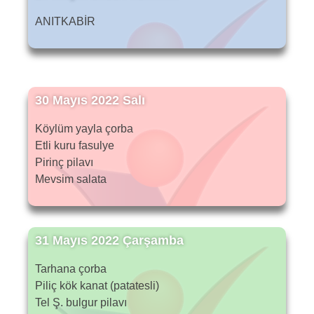
ANITKABİR
30 Mayıs 2022 Salı
Köylüm yayla çorba
Etli kuru fasulye
Pirinç pilavı
Mevsim salata
31 Mayıs 2022 Çarşamba
Tarhana çorba
Piliç kök kanat (patatesli)
Tel Ş. bulgur pilavı