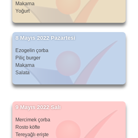
Makarna
Yoğurt
8 Mayıs 2022 Pazartesi
Ezogelin çorba
Piliç burger
Makarna
Salata
9 Mayıs 2022 Salı
Mercimek çorba
Rosto köfte
Tereyağlı erişte