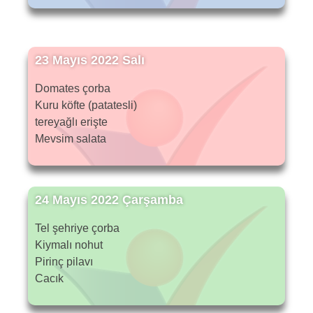
23 Mayıs 2022 Salı
Domates çorba
Kuru köfte (patatesli)
tereyağlı erişte
Mevsim salata
24 Mayıs 2022 Çarşamba
Tel şehriye çorba
Kiymalı nohut
Pirinç pilavı
Cacık