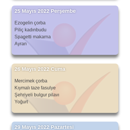
25 Mayıs 2022 Perşembe
Ezogelin çorba
Piliç kadınbudu
Spagetti makarna
Ayran
26 Mayıs 2022 Cuma
Mercimek çorba
Kıymalı taze fasulye
Şehriyeli bulgur pilavı
Yoğurt
29 Mayıs 2022 Pazartesi