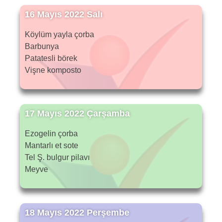
16 Mayıs 2022 Salı
Köylüm yayla çorba
Barbunya
Patatesli börek
Vişne komposto
17 Mayıs 2022 Çarşamba
Ezogelin çorba
Mantarlı et sote
Tel Ş. bulgur pilavı
Meyve
18 Mayıs 2022 Perşembe