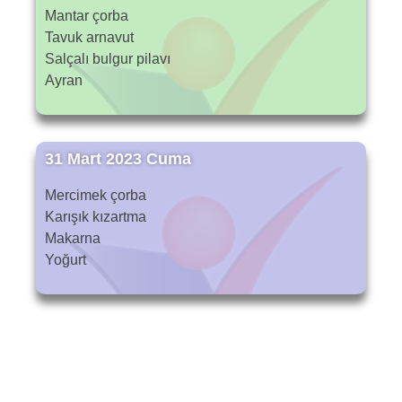
Mantar çorba
Tavuk arnavut
Salçalı bulgur pilavı
Ayran
31 Mart 2023 Cuma
Mercimek çorba
Karışık kızartma
Makarna
Yoğurt