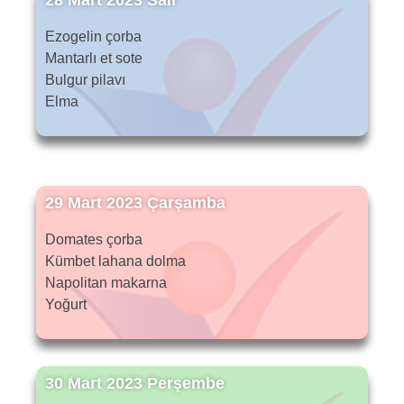
28 Mart 2023 Salı
Ezogelin çorba
Mantarlı et sote
Bulgur pilavı
Elma
29 Mart 2023 Çarşamba
Domates çorba
Kümbet lahana dolma
Napolitan makarna
Yoğurt
30 Mart 2023 Perşembe