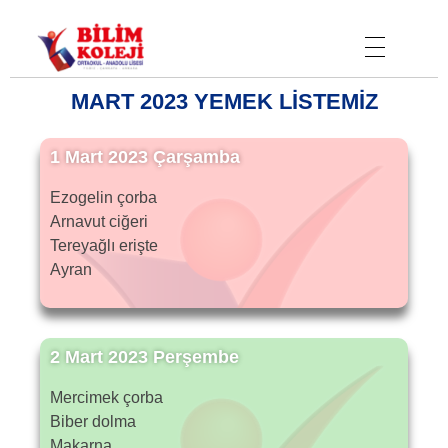
Bilim Koleji
MART 2023 YEMEK LİSTEMİZ
1 Mart 2023 Çarşamba
Ezogelin çorba
Arnavut ciğeri
Tereyağlı erişte
Ayran
2 Mart 2023 Perşembe
Mercimek çorba
Biber dolma
Makarna