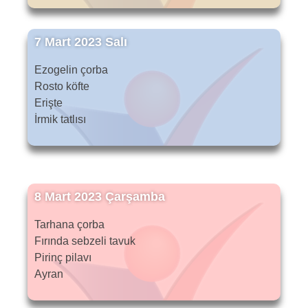
7 Mart 2023 Salı
Ezogelin çorba
Rosto köfte
Erişte
İrmik tatlısı
8 Mart 2023 Çarşamba
Tarhana çorba
Fırında sebzeli tavuk
Pirinç pilavı
Ayran