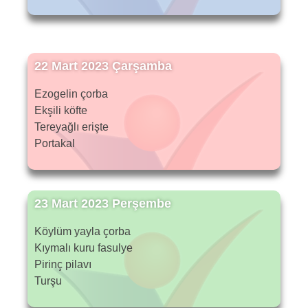
22 Mart 2023 Çarşamba
Ezogelin çorba
Ekşili köfte
Tereyağlı erişte
Portakal
23 Mart 2023 Perşembe
Köylüm yayla çorba
Kıymalı kuru fasulye
Pirinç pilavı
Turşu