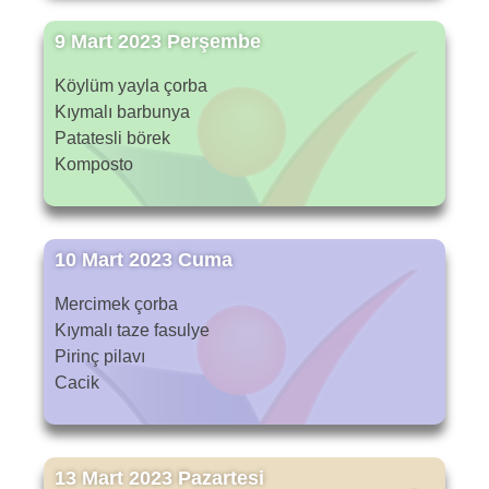
9 Mart 2023 Perşembe
Köylüm yayla çorba
Kıymalı barbunya
Patatesli börek
Komposto
10 Mart 2023 Cuma
Mercimek çorba
Kıymalı taze fasulye
Pirinç pilavı
Cacik
13 Mart 2023 Pazartesi