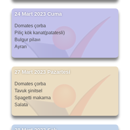
24 Mart 2023 Cuma
Domates çorba
Piliç kök kanat(patatesli)
Bulgur pilavı
Ayran
27 Mart 2023 Pazartesi
Domates çorba
Tavuk şinitsel
Spagetti makarna
Salata