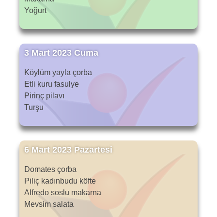
Yoğurt
3 Mart 2023 Cuma
Köylüm yayla çorba
Etli kuru fasulye
Pirinç pilavı
Turşu
6 Mart 2023 Pazartesi
Domates çorba
Piliç kadınbudu köfte
Alfredo soslu makarna
Mevsim salata