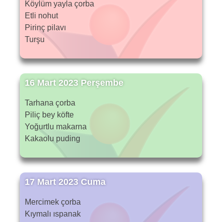
Köylüm yayla çorba
Etli nohut
Pirinç pilavı
Turşu
16 Mart 2023 Perşembe
Tarhana çorba
Piliç bey köfte
Yoğurtlu makarna
Kakaolu puding
17 Mart 2023 Cuma
Mercimek çorba
Kıymalı ıspanak