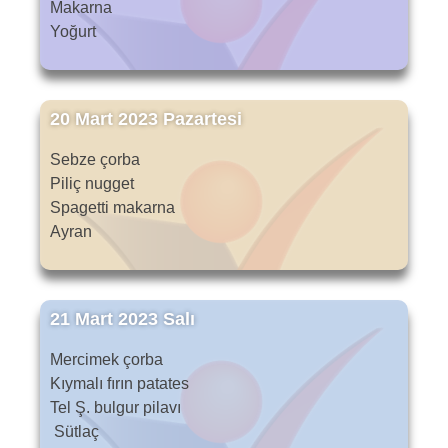
Makarna
Yoğurt
20 Mart 2023 Pazartesi
Sebze çorba
Piliç nugget
Spagetti makarna
Ayran
21 Mart 2023 Salı
Mercimek çorba
Kıymalı fırın patates
Tel Ş. bulgur pilavı
Sütlaç