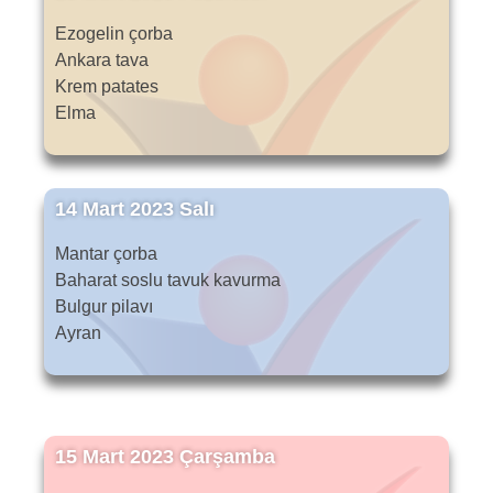
Ezogelin çorba
Ankara tava
Krem patates
Elma
14 Mart 2023 Salı
Mantar çorba
Baharat soslu tavuk kavurma
Bulgur pilavı
Ayran
15 Mart 2023 Çarşamba